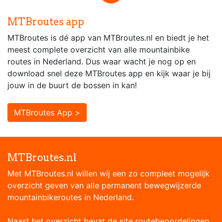
MTBroutes app
MTBroutes is dé app van MTBroutes.nl en biedt je het
meest complete overzicht van alle mountainbike
routes in Nederland. Dus waar wacht je nog op en
download snel deze MTBroutes app en kijk waar je bij
jouw in de buurt de bossen in kan!
MTBroutes App >
MTBroutes.nl
Met MTBroutes.nl willen wij een zo compleet mogelijk
overzicht geven van alle permanent bewegwijzerde
mountainbikeroutes in Nederland.
Naast het overzicht bevat de site routebeoordelingen,