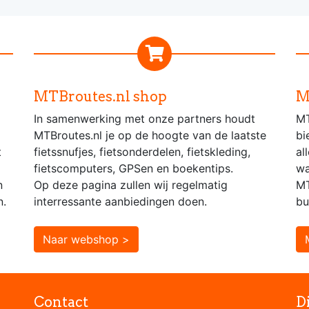
MTBroutes.nl shop
M
In samenwerking met onze partners houdt
MT
MTBroutes.nl je op de hoogte van de laatste
bi
t
fietssnufjes, fietsonderdelen, fietskleding,
al
fietscomputers, GPSen en boekentips.
wa
n
Op deze pagina zullen wij regelmatig
MT
n.
interressante aanbiedingen doen.
bu
Naar webshop >
Contact
D