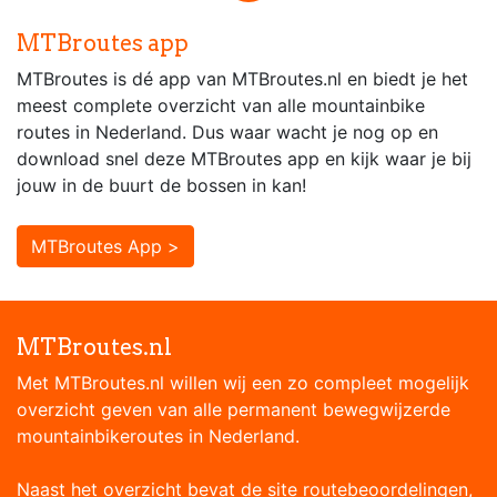
MTBroutes app
MTBroutes is dé app van MTBroutes.nl en biedt je het
meest complete overzicht van alle mountainbike
routes in Nederland. Dus waar wacht je nog op en
download snel deze MTBroutes app en kijk waar je bij
jouw in de buurt de bossen in kan!
MTBroutes App >
MTBroutes.nl
Met MTBroutes.nl willen wij een zo compleet mogelijk
overzicht geven van alle permanent bewegwijzerde
mountainbikeroutes in Nederland.
Naast het overzicht bevat de site routebeoordelingen,