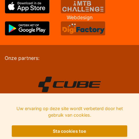
Webdesign
Onze partners:
Uw ervaring op deze site wordt verbeterd door het
gebruik van cookies.
Sta cookies toe