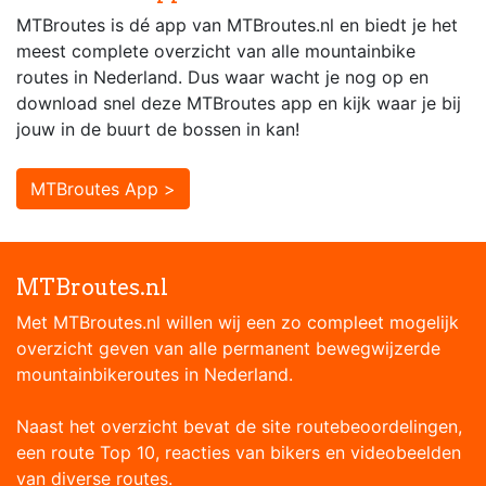
MTBroutes is dé app van MTBroutes.nl en biedt je het
meest complete overzicht van alle mountainbike
routes in Nederland. Dus waar wacht je nog op en
download snel deze MTBroutes app en kijk waar je bij
jouw in de buurt de bossen in kan!
MTBroutes App >
MTBroutes.nl
Met MTBroutes.nl willen wij een zo compleet mogelijk
overzicht geven van alle permanent bewegwijzerde
mountainbikeroutes in Nederland.
Naast het overzicht bevat de site routebeoordelingen,
een route Top 10, reacties van bikers en videobeelden
van diverse routes.