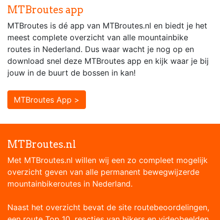
MTBroutes app
MTBroutes is dé app van MTBroutes.nl en biedt je het
meest complete overzicht van alle mountainbike
routes in Nederland. Dus waar wacht je nog op en
download snel deze MTBroutes app en kijk waar je bij
jouw in de buurt de bossen in kan!
MTBroutes App >
MTBroutes.nl
Met MTBroutes.nl willen wij een zo compleet mogelijk
overzicht geven van alle permanent bewegwijzerde
mountainbikeroutes in Nederland.
Naast het overzicht bevat de site routebeoordelingen,
een route Top 10, reacties van bikers en videobeelden