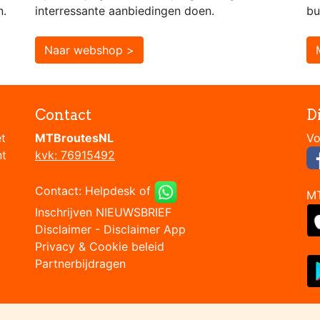
n.
interressante aanbiedingen doen.
bu
Naar webshop >
Contact
D
et
MTBroutesNL
nt
kvk: 76915492
Contact:
Helpdesk
of
M
Inschrijven NIEUWSBRIEF
Disclaimer
-
Disclaimer App
Privacy & Cookie beleid
Partnerbijdragen