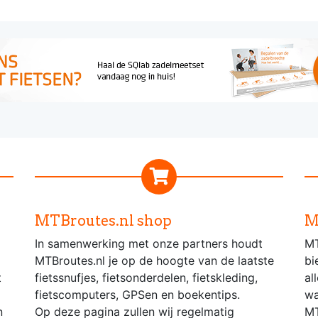
MTBroutes.nl shop
M
In samenwerking met onze partners houdt
MT
MTBroutes.nl je op de hoogte van de laatste
bi
t
fietssnufjes, fietsonderdelen, fietskleding,
al
fietscomputers, GPSen en boekentips.
wa
n
Op deze pagina zullen wij regelmatig
MT