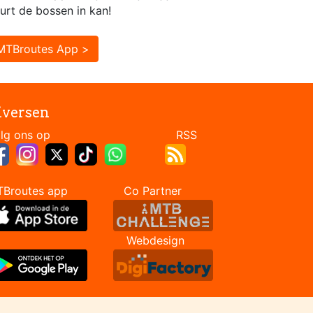
urt de bossen in kan!
MTBroutes App >
iversen
Volg ons op RSS
TBroutes app Co Partner
Webdesign