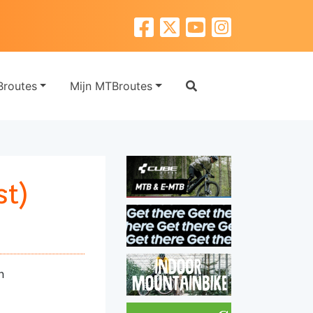
routes
Mijn MTBroutes
t)
n