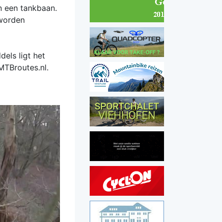
an een tankbaan.
 worden
els ligt het
MTBroutes.nl.