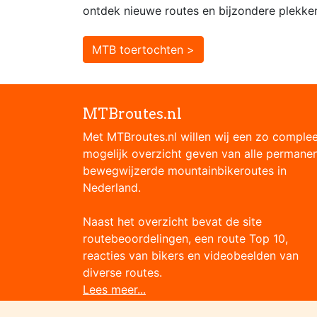
ontdek nieuwe routes en bijzondere plekke
MTB toertochten >
MTBroutes.nl
Met MTBroutes.nl willen wij een zo comple
mogelijk overzicht geven van alle permane
bewegwijzerde mountainbikeroutes in
Nederland.
Naast het overzicht bevat de site
routebeoordelingen, een route Top 10,
reacties van bikers en videobeelden van
diverse routes.
Lees meer...