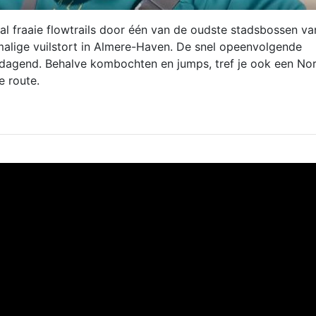
tal fraaie flowtrails door één van de oudste stadsbossen v
alige vuilstort in Almere-Haven. De snel opeenvolgende
dagend. Behalve kombochten en jumps, tref je ook een No
e route.