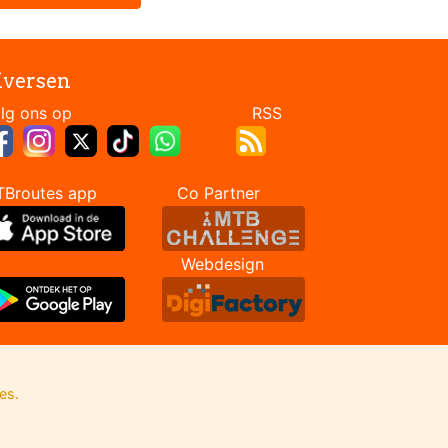
iversen
Volg ons op RSS
TBroutes app Co Partner
Webdesign
es.