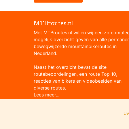
MTBroutes.nl
Met MTBroutes.nl willen wij een zo comple
mogelijk overzicht geven van alle permane
bewegwijzerde mountainbikeroutes in
Nederland.
Naast het overzicht bevat de site
routebeoordelingen, een route Top 10,
reacties van bikers en videobeelden van
diverse routes.
Lees meer...
Uw
Onze partners: