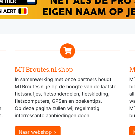
MTBroutes.nl shop
M
In samenwerking met onze partners houdt
MT
MTBroutes.nl je op de hoogte van de laatste
bi
t
fietssnufjes, fietsonderdelen, fietskleding,
al
fietscomputers, GPSen en boekentips.
wa
n
Op deze pagina zullen wij regelmatig
MT
n.
interressante aanbiedingen doen.
bu
Naar webshop >