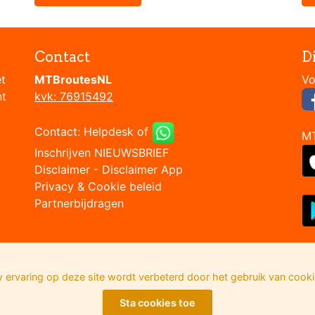
Contact
D
et
MTBroutesNL
nt
kvk: 76915492
Contact:
Helpdesk
of
M
Inschrijven NIEUWSBRIEF
Disclaimer
-
Disclaimer App
Privacy & Cookie beleid
Partnerbijdragen
 ervaring op deze site wordt verbeterd door het gebruik van cooki
Sta cookies toe