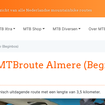
zicht van alle Nederlandse mountainbike routes
B Xtra
MTB Shop
MTB Diversen
Over MTB
 (Beginbos)
MTBroute Almere (Beg
nisch uitdagende route met een lengte van 3,5 kilometer.