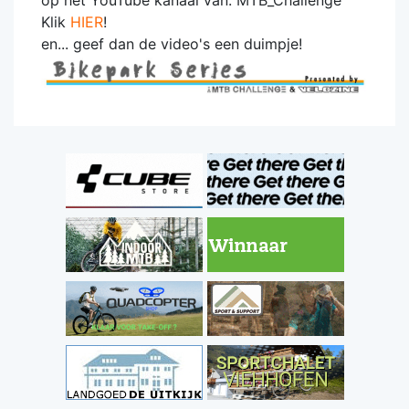
op het YouTube kanaal van: MTB_Challenge
Klik
HIER
!
en... geef dan de video's een duimpje!