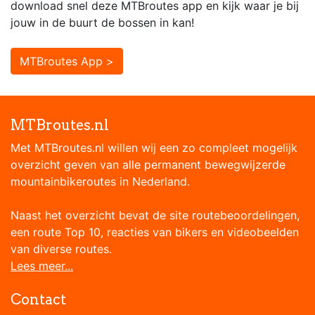
download snel deze MTBroutes app en kijk waar je bij
jouw in de buurt de bossen in kan!
MTBroutes App >
MTBroutes.nl
Met MTBroutes.nl willen wij een zo compleet mogelijk
overzicht geven van alle permanent bewegwijzerde
mountainbikeroutes in Nederland.
Naast het overzicht bevat de site routebeoordelingen,
een route Top 10, reacties van bikers en videobeelden
van diverse routes.
Lees meer...
Contact