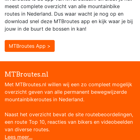
meest complete overzicht van alle mountainbike
routes in Nederland. Dus waar wacht je nog op en
download snel deze MTBroutes app en kijk waar je bij
jouw in de buurt de bossen in kan!
MTBroutes App >
MTBroutes.nl
Met MTBroutes.nl willen wij een zo compleet mogelijk
overzicht geven van alle permanent bewegwijzerde
mountainbikeroutes in Nederland.
Naast het overzicht bevat de site routebeoordelingen,
een route Top 10, reacties van bikers en videobeelden
van diverse routes.
Lees meer...