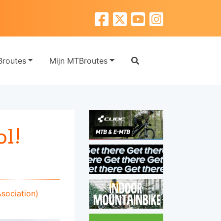
routes
Mijn MTBroutes
ol!
Asociation)