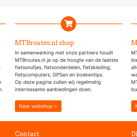
MTBroutes.nl shop
M
In samenwerking met onze partners houdt
MT
MTBroutes.nl je op de hoogte van de laatste
bi
t
fietssnufjes, fietsonderdelen, fietskleding,
al
fietscomputers, GPSen en boekentips.
wa
n
Op deze pagina zullen wij regelmatig
MT
n.
interressante aanbiedingen doen.
bu
Naar webshop >
Contact
D