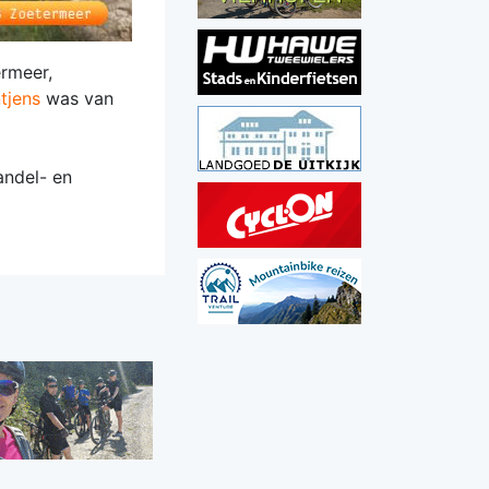
ermeer,
tjens
was van
andel- en