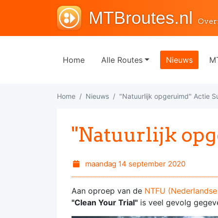
MTBroutes.nl
Over
Home
Alle Routes
Nieuws
MT
Home
Nieuws
"Natuurlijk opgeruimd" Actie S
"Natuurlijk op
maandag 14 september 2020
Aan oproep van de
NTFU (Nederlandse 
"Clean Your Trial"
is veel gevolg gegev