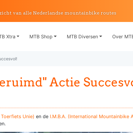
zicht van alle Nederlandse mountainbike routes
B Xtra
MTB Shop
MTB Diversen
Over MTB
uccesvol!
geruimd" Actie Succesv
Toerfiets Unie)
en de
I.M.B.A. (International Mountainbike 
en.