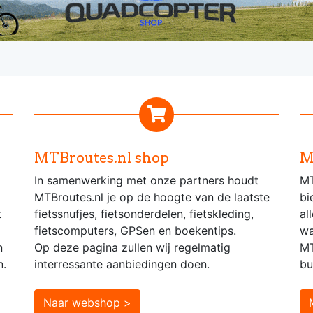
MTBroutes.nl shop
M
In samenwerking met onze partners houdt
MT
MTBroutes.nl je op de hoogte van de laatste
bi
t
fietssnufjes, fietsonderdelen, fietskleding,
al
fietscomputers, GPSen en boekentips.
wa
n
Op deze pagina zullen wij regelmatig
MT
n.
interressante aanbiedingen doen.
bu
Naar webshop >