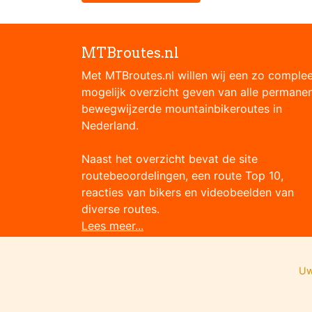
MTBroutes.nl
Met MTBroutes.nl willen wij een zo comple
mogelijk overzicht geven van alle permane
bewegwijzerde mountainbikeroutes in
Nederland.
Naast het overzicht bevat de site
routebeoordelingen, een route Top 10,
reacties van bikers en videobeelden van
diverse routes.
Lees meer...
Uw
Onze partners: