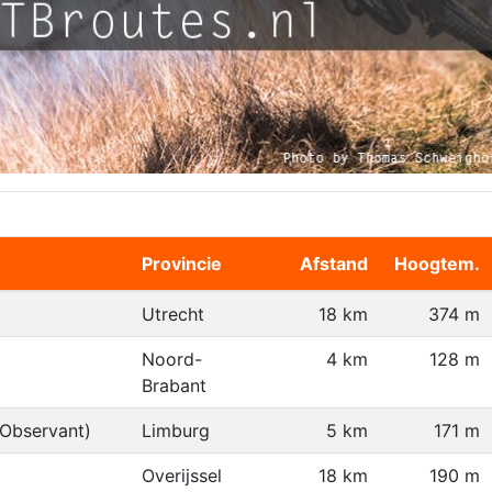
Provincie
Afstand
Hoogtem.
Utrecht
18 km
374 m
Noord-
4 km
128 m
Brabant
-Observant)
Limburg
5 km
171 m
Overijssel
18 km
190 m