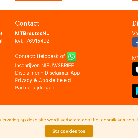
Contact
D
et
MTBroutesNL
nt
kvk: 76915492
Contact:
Helpdesk
of
M
Inschrijven NIEUWSBRIEF
Disclaimer
-
Disclaimer App
Privacy & Cookie beleid
Partnerbijdragen
 ervaring op deze site wordt verbeterd door het gebruik van cooki
Sta cookies toe