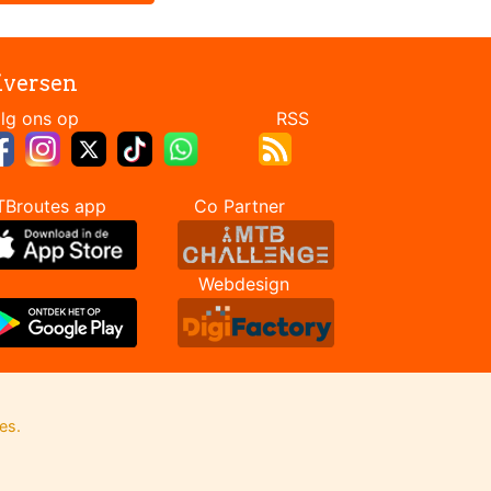
iversen
Volg ons op RSS
TBroutes app Co Partner
Webdesign
es.