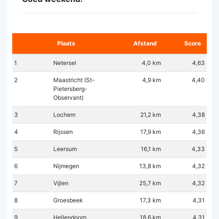
Plaats
Afstand
Score
1
Netersel
4,0 km
4,63
2
Maastricht (St-
4,9 km
4,40
Pietersberg-
Observant)
3
Lochem
21,2 km
4,38
4
Rijssen
17,9 km
4,36
5
Leersum
16,1 km
4,33
6
Nijmegen
13,8 km
4,32
7
Vijlen
25,7 km
4,32
8
Groesbeek
17,3 km
4,31
9
Hellendoorn
18,6 km
4,31