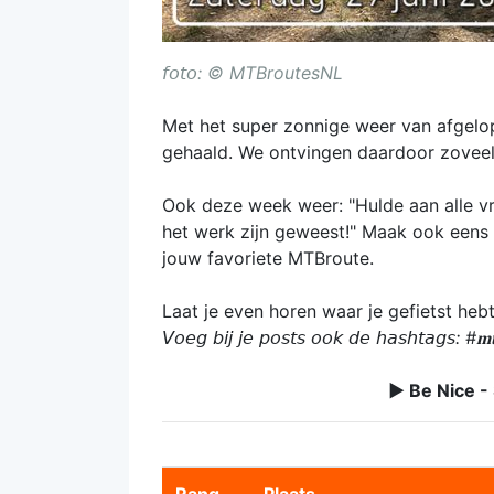
𝘧𝘰𝘵𝘰: © MTBroutesNL
Met het super zonnige weer van afgelo
gehaald. We ontvingen daardoor zoveel
Ook deze week weer: "Hulde aan alle vr
het werk zijn geweest!" Maak ook eens
jouw favoriete MTBroute.
Laat je even horen waar je gefietst hebt
𝘝𝘰𝘦𝘨 𝘣𝘪𝘫 𝘫𝘦 𝘱𝘰𝘴𝘵𝘴 𝘰𝘰𝘬 𝘥𝘦 𝘩𝘢𝘴𝘩𝘵𝘢𝘨𝘴: #𝐦𝐭𝐛
► Be Nice -