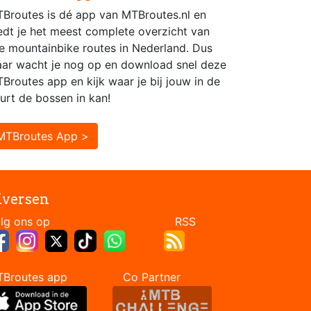
Broutes is dé app van MTBroutes.nl en
edt je het meest complete overzicht van
le mountainbike routes in Nederland. Dus
ar wacht je nog op en download snel deze
Broutes app en kijk waar je bij jouw in de
urt de bossen in kan!
MTBroutes App >
iversen
Volg ons op RSS
TBroutes app Co Partner