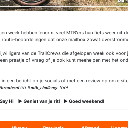
pen week hebben 'enorm' veel MTB'ers hun fiets weer uit d
 route-beoordelingen dat onze mailbox zowat overstroomd
ijwilligers van de TrailCrews die afgelopen week ook voor
 een praatje of vraag of je ook kunt meehelpen met het on
 in een bericht op je socials of met een review op onze sit
𝐫𝐨𝐮𝐭𝐞𝐬𝐧𝐥 𝘦𝘯 #𝐦𝐭𝐛_𝐜𝐡𝐚𝐥𝐥𝐞𝐧𝐠𝐞 𝘵𝘰𝘦!
 Say Hi ► Geniet van je rit! ► Goed weekend!