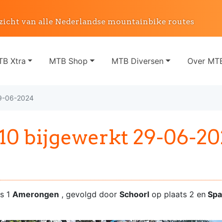
zicht van alle Nederlandse mountainbike routes
B Xtra
MTB Shop
MTB Diversen
Over MTB
29-06-2024
0 bijgewerkt 29-06-20
ts 1
Amerongen
, gevolgd door
Schoorl
op plaats 2 en
Spa