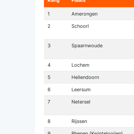
Rang
Plaats
1
Amerongen
2
Schoorl
3
Spaarnwoude
4
Lochem
5
Hellendoorn
6
Leersum
7
Netersel
8
Rijssen
9
Rhenen (Kwintelooijen)