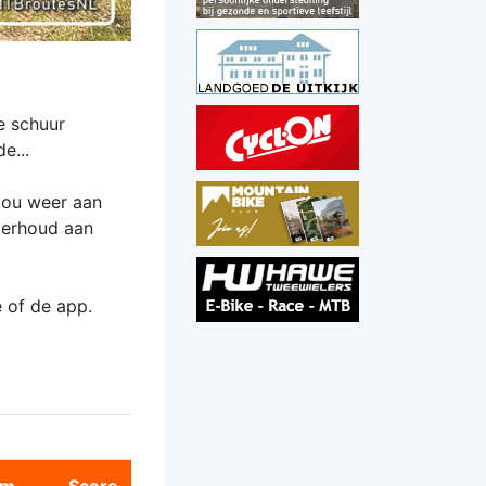
e schuur
e...
 jou weer aan
derhoud aan
e of de app.