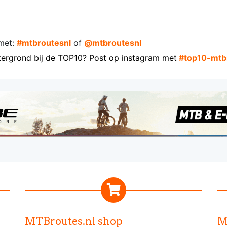
met:
#mtbroutesnl
of
@mtbroutesnl
tergrond bij de TOP10? Post op instagram met
#top10-mtb
MTBroutes.nl shop
M