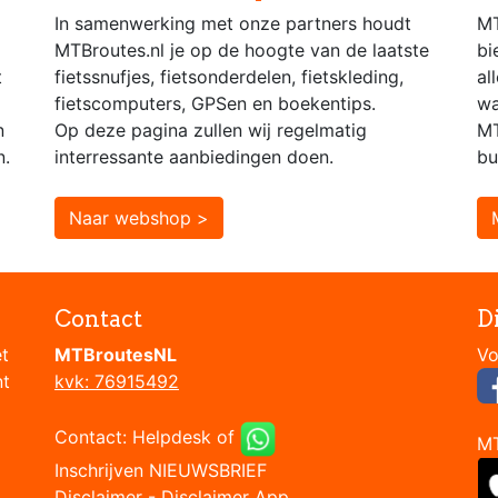
In samenwerking met onze partners houdt
MT
MTBroutes.nl je op de hoogte van de laatste
bi
t
fietssnufjes, fietsonderdelen, fietskleding,
al
fietscomputers, GPSen en boekentips.
wa
n
Op deze pagina zullen wij regelmatig
MT
n.
interressante aanbiedingen doen.
bu
Naar webshop >
Contact
D
et
MTBroutesNL
nt
kvk: 76915492
Contact:
Helpdesk
of
M
Inschrijven NIEUWSBRIEF
Disclaimer
-
Disclaimer App