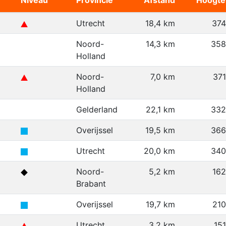
Niveau
Provincie
Afstand
Hoogte
Utrecht
18,4 km
37
Noord-
14,3 km
358
Holland
Noord-
7,0 km
37
Holland
Gelderland
22,1 km
332
Overijssel
19,5 km
366
Utrecht
20,0 km
340
Noord-
5,2 km
16
Brabant
Overijssel
19,7 km
21
Utrecht
3,2 km
15