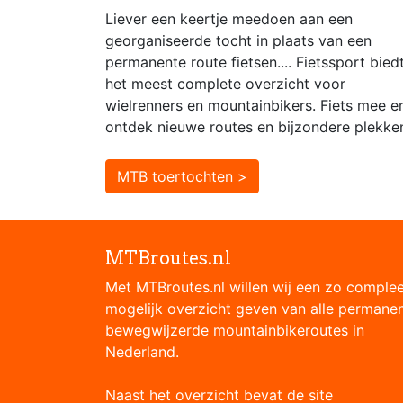
Liever een keertje meedoen aan een
georganiseerde tocht in plaats van een
permanente route fietsen.... Fietssport bied
het meest complete overzicht voor
wielrenners en mountainbikers. Fiets mee e
ontdek nieuwe routes en bijzondere plekke
MTB toertochten >
MTBroutes.nl
Met MTBroutes.nl willen wij een zo comple
mogelijk overzicht geven van alle permane
bewegwijzerde mountainbikeroutes in
Nederland.
Naast het overzicht bevat de site