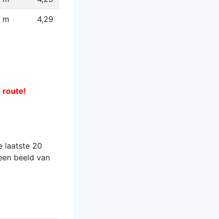
 m
4,29
e route!
 laatste 20
 een beeld van