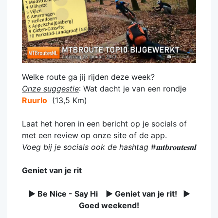
Welke route ga jij rijden deze week?
Onze suggestie
: Wat dacht je van een rondje
Ruurlo
(13,5 Km)
Laat het horen in een bericht op je socials of
met een review op onze site of de app.
Voeg bij je socials ook de hashtag #𝐦𝐭𝐛𝐫𝐨𝐮𝐭𝐞𝐬𝐧𝐥
Geniet van je rit
► Be Nice - Say Hi ► Geniet van je rit! ►
Goed weekend!