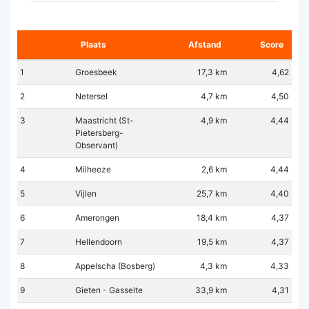
Plaats
Afstand
Score
1
Groesbeek
17,3 km
4,62
2
Netersel
4,7 km
4,50
3
Maastricht (St-
4,9 km
4,44
Pietersberg-
Observant)
4
Milheeze
2,6 km
4,44
5
Vijlen
25,7 km
4,40
6
Amerongen
18,4 km
4,37
7
Hellendoorn
19,5 km
4,37
8
Appelscha (Bosberg)
4,3 km
4,33
9
Gieten - Gasselte
33,9 km
4,31