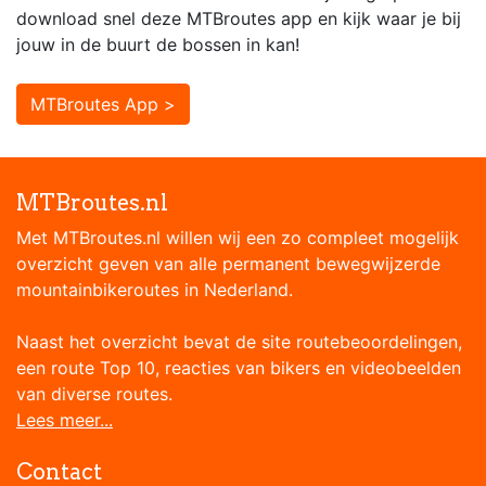
download snel deze MTBroutes app en kijk waar je bij
jouw in de buurt de bossen in kan!
MTBroutes App >
MTBroutes.nl
Met MTBroutes.nl willen wij een zo compleet mogelijk
overzicht geven van alle permanent bewegwijzerde
mountainbikeroutes in Nederland.
Naast het overzicht bevat de site routebeoordelingen,
een route Top 10, reacties van bikers en videobeelden
van diverse routes.
Lees meer...
Contact