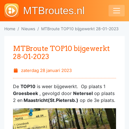
MTBroutes.nl
Home
Nieuws
MTBroute TOP10 bijgewerkt 28-01-2023
MTBroute TOP10 bijgewerkt
28-01-2023
zaterdag 28 januari 2023
De
TOP10
is weer bijgewerkt. Op plaats 1
Groesbeek
, gevolgd door
Netersel
op plaats
2 en
Maastricht(St.Pietersb.)
op de 3e plaats.