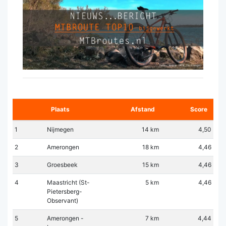
Plaats
Afstand
Score
1
Nijmegen
14 km
4,50
2
Amerongen
18 km
4,46
3
Groesbeek
15 km
4,46
4
Maastricht (St-
5 km
4,46
Pietersberg-
Observant)
5
Amerongen -
7 km
4,44