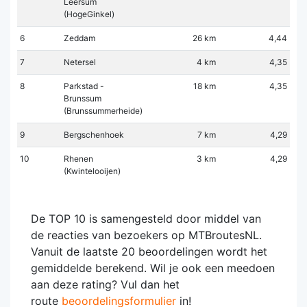
Leersum
(HogeGinkel)
6
Zeddam
26 km
4,44
7
Netersel
4 km
4,35
8
Parkstad -
18 km
4,35
Brunssum
(Brunssummerheide)
9
Bergschenhoek
7 km
4,29
10
Rhenen
3 km
4,29
(Kwintelooijen)
De TOP 10 is samengesteld door middel van
de reacties van bezoekers op MTBroutesNL.
Vanuit de laatste 20 beoordelingen wordt het
gemiddelde berekend. Wil je ook een meedoen
aan deze rating? Vul dan het
route
beoordelingsformulier
in!