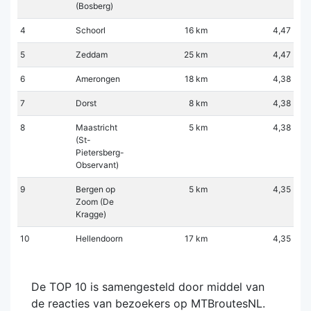
(Bosberg)
4
Schoorl
16 km
4,47
5
Zeddam
25 km
4,47
6
Amerongen
18 km
4,38
7
Dorst
8 km
4,38
8
Maastricht
5 km
4,38
(St-
Pietersberg-
Observant)
9
Bergen op
5 km
4,35
Zoom (De
Kragge)
10
Hellendoorn
17 km
4,35
De TOP 10 is samengesteld door middel van
de reacties van bezoekers op MTBroutesNL.