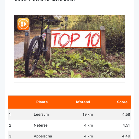
Plaats
Afstand
Score
1
Leersum
19 km
4,58
2
Netersel
4 km
4,51
3
Appelscha
4 km
4,49