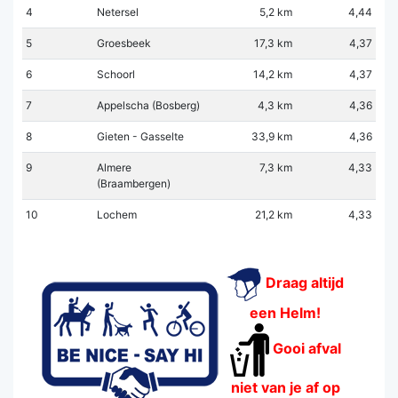
4
Netersel
5,2 km
4,44
5
Groesbeek
17,3 km
4,37
6
Schoorl
14,2 km
4,37
7
Appelscha (Bosberg)
4,3 km
4,36
8
Gieten - Gasselte
33,9 km
4,36
9
Almere
7,3 km
4,33
(Braambergen)
10
Lochem
21,2 km
4,33
Draag altijd
een Helm!
Gooi afval
niet van je af op