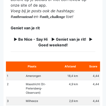
onze site of de app.
𝘝𝘰𝘦𝘨 𝘣𝘪𝘫 𝘫𝘦 𝘱𝘰𝘴𝘵𝘴 𝘰𝘰𝘬 𝘥𝘦 𝘩𝘢𝘴𝘩𝘵𝘢𝘨𝘴:
#𝐦𝐭𝐛𝐫𝐨𝐮𝐭𝐞𝐬𝐧𝐥 𝘦𝘯 #𝐦𝐭𝐛_𝐜𝐡𝐚𝐥𝐥𝐞𝐧𝐠𝐞 𝘵𝘰𝘦!
Geniet van je rit
► Be Nice - Say Hi ► Geniet van je rit! ►
Goed weekend!
Plaats
Afstand
Score
1
Amerongen
18,4 km
4,44
2
Maastricht (St-
4,9 km
4,44
Pietersberg-
Observant)
3
Milheeze
2,6 km
4,44