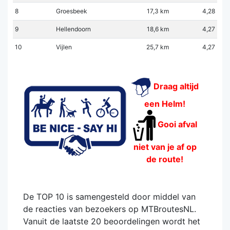
8
Groesbeek
17,3 km
4,28
9
Hellendoorn
18,6 km
4,27
10
Vijlen
25,7 km
4,27
Draag altijd
een Helm!
Gooi afval
niet van je af op
de route!
De TOP 10 is samengesteld door middel van
de reacties van bezoekers op MTBroutesNL.
Vanuit de laatste 20 beoordelingen wordt het