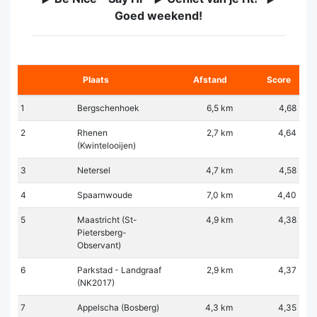
Goed weekend!
Plaats
Afstand
Score
1
Bergschenhoek
6,5 km
4,68
2
Rhenen
2,7 km
4,64
(Kwintelooijen)
3
Netersel
4,7 km
4,58
4
Spaarnwoude
7,0 km
4,40
5
Maastricht (St-
4,9 km
4,38
Pietersberg-
Observant)
6
Parkstad - Landgraaf
2,9 km
4,37
(NK2017)
7
Appelscha (Bosberg)
4,3 km
4,35