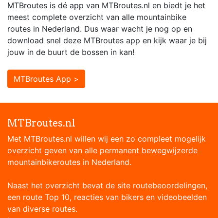
MTBroutes is dé app van MTBroutes.nl en biedt je het
meest complete overzicht van alle mountainbike
routes in Nederland. Dus waar wacht je nog op en
download snel deze MTBroutes app en kijk waar je bij
jouw in de buurt de bossen in kan!
MTBroutes App >
MTBroutes.nl
Met MTBroutes.nl willen wij een zo compleet mogelijk
overzicht geven van alle permanent bewegwijzerde
mountainbikeroutes in Nederland.
Naast het overzicht bevat de site routebeoordelingen,
een route Top 10, reacties van bikers en videobeelden
van diverse routes.