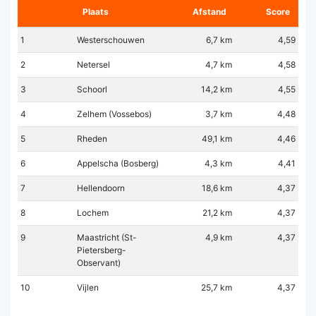
Plaats
Afstand
Score
1
Westerschouwen
6,7 km
4,59
2
Netersel
4,7 km
4,58
3
Schoorl
14,2 km
4,55
4
Zelhem (Vossebos)
3,7 km
4,48
5
Rheden
49,1 km
4,46
6
Appelscha (Bosberg)
4,3 km
4,41
7
Hellendoorn
18,6 km
4,37
8
Lochem
21,2 km
4,37
9
Maastricht (St-
4,9 km
4,37
Pietersberg-
Observant)
10
Vijlen
25,7 km
4,37