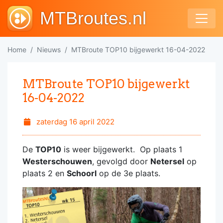
MTBroutes.nl
Home
Nieuws
MTBroute TOP10 bijgewerkt 16-04-2022
MTBroute TOP10 bijgewerkt
16-04-2022
zaterdag 16 april 2022
De
TOP10
is weer bijgewerkt. Op plaats 1
Westerschouwen
, gevolgd door
Netersel
op
plaats 2 en
Schoorl
op de 3e plaats.