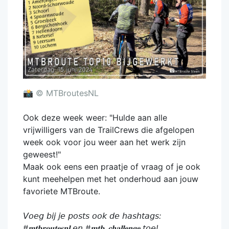
📸
© MTBroutesNL
Ook deze week weer: "Hulde aan alle
vrijwilligers van de TrailCrews die afgelopen
week ook voor jou weer aan het werk zijn
geweest!"
Maak ook eens een praatje of vraag of je ook
kunt meehelpen met het onderhoud aan jouw
favoriete MTBroute.
𝘝𝘰𝘦𝘨 𝘣𝘪𝘫 𝘫𝘦 𝘱𝘰𝘴𝘵𝘴 𝘰𝘰𝘬 𝘥𝘦 𝘩𝘢𝘴𝘩𝘵𝘢𝘨𝘴:
#𝐦𝐭𝐛𝐫𝐨𝐮𝐭𝐞𝐬𝐧𝐥 𝘦𝘯 #𝐦𝐭𝐛_𝐜𝐡𝐚𝐥𝐥𝐞𝐧𝐠𝐞 𝘵𝘰𝘦!