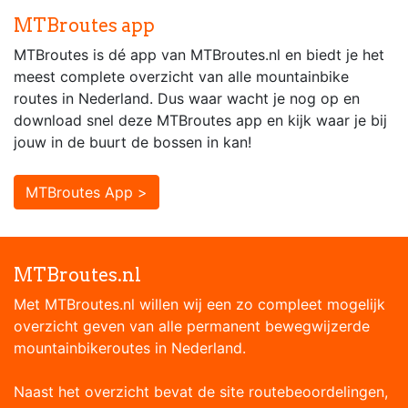
MTBroutes app
MTBroutes is dé app van MTBroutes.nl en biedt je het
meest complete overzicht van alle mountainbike
routes in Nederland. Dus waar wacht je nog op en
download snel deze MTBroutes app en kijk waar je bij
jouw in de buurt de bossen in kan!
MTBroutes App >
MTBroutes.nl
Met MTBroutes.nl willen wij een zo compleet mogelijk
overzicht geven van alle permanent bewegwijzerde
mountainbikeroutes in Nederland.
Naast het overzicht bevat de site routebeoordelingen,