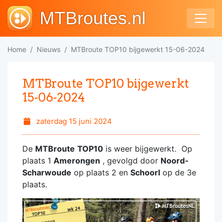
MTBroutes.nl
Home
Nieuws
MTBroute TOP10 bijgewerkt 15-06-2024
MTBroute TOP10 bijgewerkt
15-06-2024
zaterdag 15 juni 2024
De
MTBroute
TOP10
is weer bijgewerkt. Op
plaats 1
Amerongen
, gevolgd door
Noord-
Scharwoude
op plaats 2 en
Schoorl
op de 3e
plaats.
MTBroutesNL