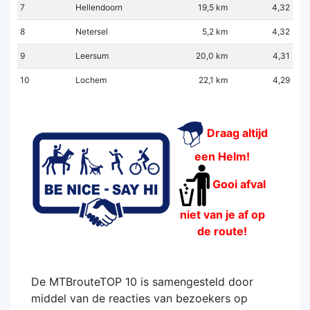
7
Hellendoorn
19,5 km
4,32
8
Netersel
5,2 km
4,32
9
Leersum
20,0 km
4,31
10
Lochem
22,1 km
4,29
Draag altijd
een Helm!
Gooi afval
niet van je af op
de route!
De MTBrouteTOP 10 is samengesteld door
middel van de reacties van bezoekers op