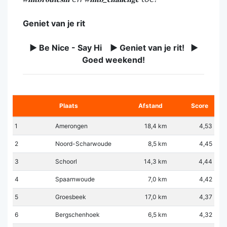
Geniet van je rit
► Be Nice - Say Hi ► Geniet van je rit! ►
Goed weekend!
Plaats
Afstand
Score
1
Amerongen
18,4 km
4,53
2
Noord-Scharwoude
8,5 km
4,45
3
Schoorl
14,3 km
4,44
4
Spaarnwoude
7,0 km
4,42
5
Groesbeek
17,0 km
4,37
6
Bergschenhoek
6,5 km
4,32