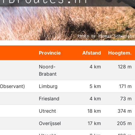
Provincie
Afstand
Hoogtem.
Noord-
4 km
128 m
Brabant
-Observant)
Limburg
5 km
171 m
Friesland
4 km
73 m
Utrecht
18 km
374 m
Overijssel
17 km
205 m