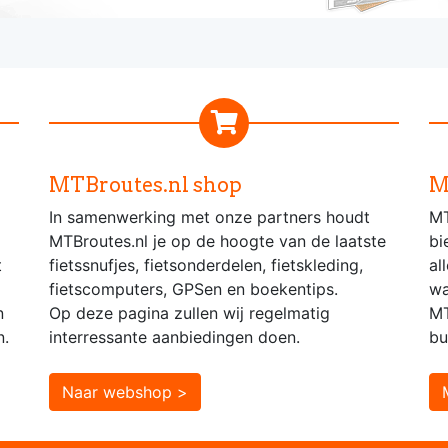
MTBroutes.nl shop
M
In samenwerking met onze partners houdt
MT
MTBroutes.nl je op de hoogte van de laatste
bi
t
fietssnufjes, fietsonderdelen, fietskleding,
al
fietscomputers, GPSen en boekentips.
wa
n
Op deze pagina zullen wij regelmatig
MT
n.
interressante aanbiedingen doen.
bu
Naar webshop >