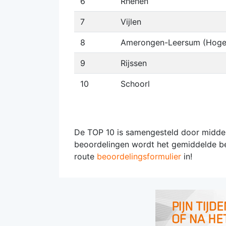
6
Rhenen
7
Vijlen
8
Amerongen-Leersum (Hoge
9
Rijssen
10
Schoorl
De TOP 10 is samengesteld door middel
beoordelingen wordt het gemiddelde be
route
beoordelingsformulier
in!