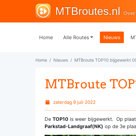
MTBroutes.nl
Over
Home
Alle Routes
Nieuws
MT
Home
Nieuws
MTBroute TOP10 bijgewerkt 0
MTBroute TOP1
zaterdag 9 juli 2022
De
TOP10
is weer bijgewerkt. Op plaa
Parkstad-Landgraaf(NK)
op de 3e plaa