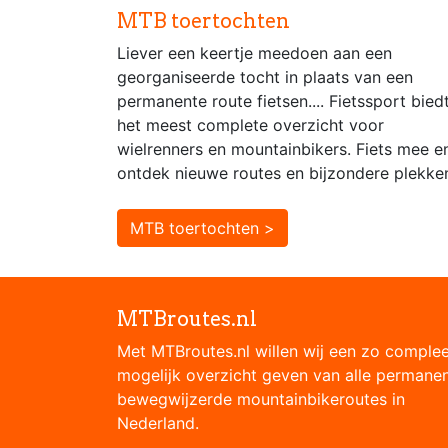
MTB toertochten
Liever een keertje meedoen aan een
georganiseerde tocht in plaats van een
permanente route fietsen.... Fietssport bied
het meest complete overzicht voor
wielrenners en mountainbikers. Fiets mee e
ontdek nieuwe routes en bijzondere plekke
MTB toertochten >
MTBroutes.nl
Met MTBroutes.nl willen wij een zo comple
mogelijk overzicht geven van alle permane
bewegwijzerde mountainbikeroutes in
Nederland.