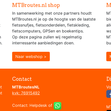
MTBroutes.nl shop
M
In samenwerking met onze partners houdt
MT
MTBroutes.nl je op de hoogte van de laatste
bi
t
fietssnufjes, fietsonderdelen, fietskleding,
al
fietscomputers, GPSen en boekentips.
wa
n
Op deze pagina zullen wij regelmatig
MT
n.
interressante aanbiedingen doen.
bu
Naar webshop >
Contact
D
et
MTBroutesNL
nt
kvk: 76915492
Contact:
Helpdesk
of
M