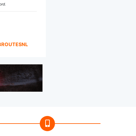
ord.
BROUTESNL