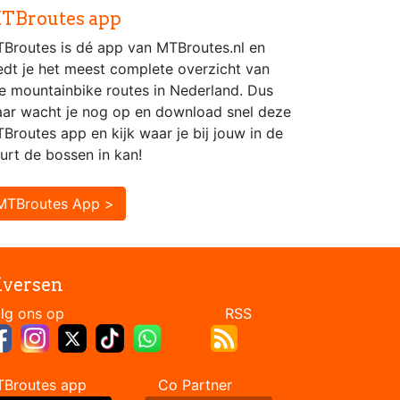
TBroutes app
Broutes is dé app van MTBroutes.nl en
edt je het meest complete overzicht van
le mountainbike routes in Nederland. Dus
ar wacht je nog op en download snel deze
Broutes app en kijk waar je bij jouw in de
urt de bossen in kan!
MTBroutes App >
iversen
Volg ons op RSS
TBroutes app Co Partner