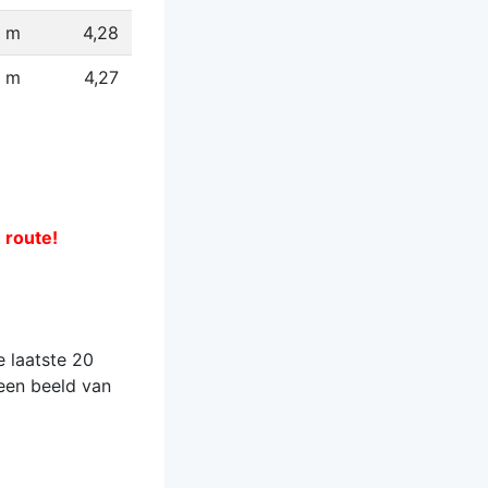
4 m
4,28
 m
4,27
e route!
 laatste 20
 een beeld van