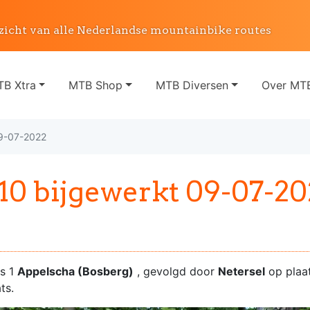
zicht van alle Nederlandse mountainbike routes
B Xtra
MTB Shop
MTB Diversen
Over MTB
9-07-2022
0 bijgewerkt 09-07-20
ts 1
Appelscha (Bosberg)
, gevolgd door
Netersel
op plaa
ts.