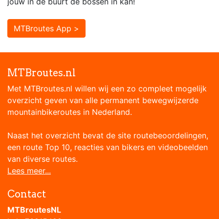
jouw in de buurt de bossen in kan!
MTBroutes App >
MTBroutes.nl
Met MTBroutes.nl willen wij een zo compleet mogelijk
overzicht geven van alle permanent bewegwijzerde
mountainbikeroutes in Nederland.
Naast het overzicht bevat de site routebeoordelingen,
een route Top 10, reacties van bikers en videobeelden
van diverse routes.
Lees meer...
Contact
MTBroutesNL