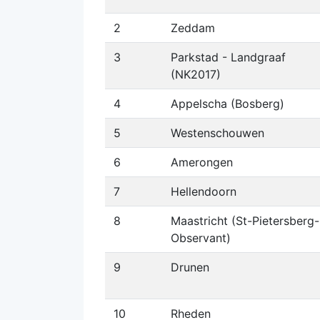
2
Zeddam
3
Parkstad - Landgraaf
(NK2017)
4
Appelscha (Bosberg)
5
Westenschouwen
6
Amerongen
7
Hellendoorn
8
Maastricht (St-Pietersberg-
Observant)
9
Drunen
10
Rheden