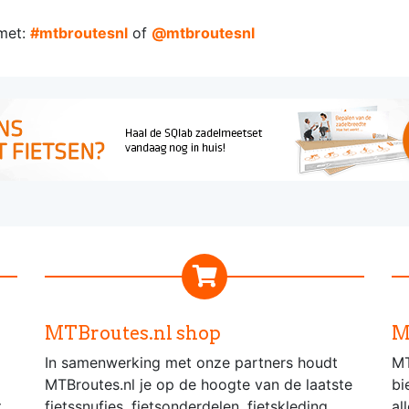
met:
#mtbroutesnl
of
@mtbroutesnl
MTBroutes.nl shop
M
In samenwerking met onze partners houdt
MT
MTBroutes.nl je op de hoogte van de laatste
bi
t
fietssnufjes, fietsonderdelen, fietskleding,
al