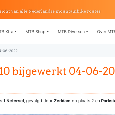
zicht van alle Nederlandse mountainbike routes
B Xtra
MTB Shop
MTB Diversen
Over MTB
04-06-2022
0 bijgewerkt 04-06-20
ts 1
Netersel
, gevolgd door
Zeddam
op plaats 2 en
Parkst