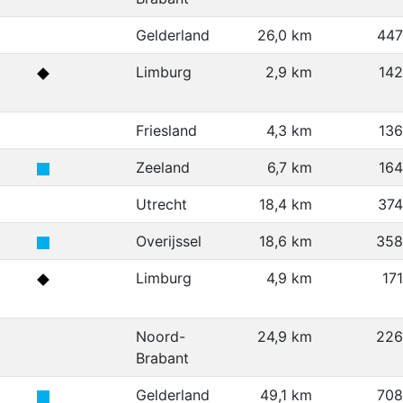
Gelderland
26,0 km
447
Limburg
2,9 km
14
Friesland
4,3 km
13
Zeeland
6,7 km
16
Utrecht
18,4 km
37
Overijssel
18,6 km
358
Limburg
4,9 km
17
Noord-
24,9 km
226
Brabant
Gelderland
49,1 km
708