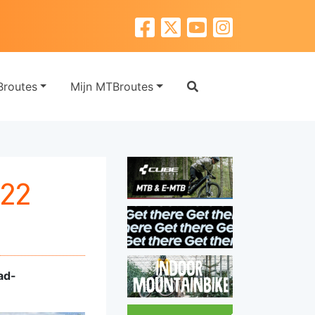
routes
Mijn MTBroutes
22
ad-