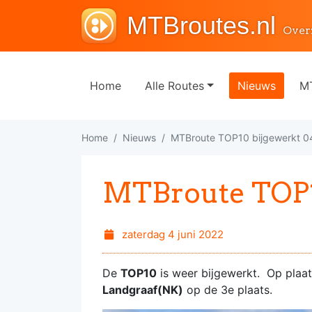
MTBroutes.nl
Over
Home
Alle Routes
Nieuws
MT
Home
Nieuws
MTBroute TOP10 bijgewerkt 
MTBroute TOP1
zaterdag 4 juni 2022
De
TOP10
is weer bijgewerkt. Op plaa
Landgraaf(NK)
op de 3e plaats.