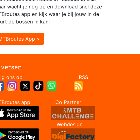
ar wacht je nog op en download snel deze
Broutes app en kijk waar je bij jouw in de
urt de bossen in kan!
MTBroutes App >
iversen
Volg ons op RSS
TBroutes app Co Partner
Webdesign