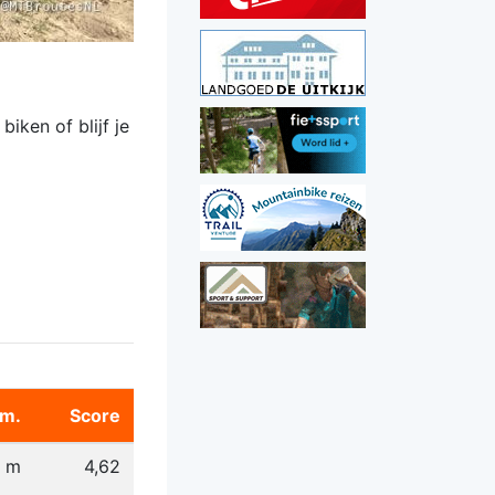
iken of blijf je
m.
Score
4 m
4,62