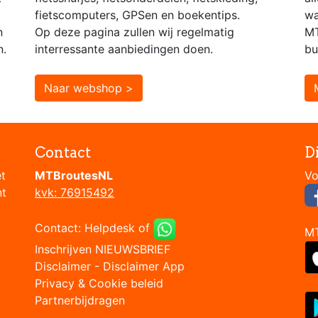
fietscomputers, GPSen en boekentips.
wa
n
Op deze pagina zullen wij regelmatig
MT
n.
interressante aanbiedingen doen.
bu
Naar webshop >
Contact
D
et
MTBroutesNL
nt
kvk: 76915492
Contact:
Helpdesk
of
M
Inschrijven NIEUWSBRIEF
Disclaimer
-
Disclaimer App
Privacy & Cookie beleid
Partnerbijdragen