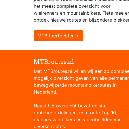
het meest complete overzicht voor
wielrenners en mountainbikers. Fiets mee e
ontdek nieuwe routes en bijzondere plekke
MTB toertochten >
MTBroutes.nl
Met MTBroutes.nl willen wij een zo comple
mogelijk overzicht geven van alle permane
bewegwijzerde mountainbikeroutes in
Nederland.
Naast het overzicht bevat de site
routebeoordelingen, een route Top 10,
reacties van bikers en videobeelden van
diverse routes.