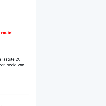
e route!
 laatste 20
 een beeld van