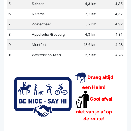
5
Schoorl
14,3 km
4,35
6
Netersel
5,2 km
4,32
7
Zoetermeer
5,2 km
4,32
8
Appelscha (Bosberg)
4,3 km
4,31
9
Montfort
18,6 km
4,28
10
Westenschouwen
6,7 km
4,28
Draag altijd
een Helm!
Gooi afval
niet van je af op
de route!