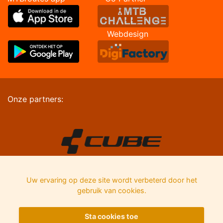
Webdesign
Onze partners:
Uw ervaring op deze site wordt verbeterd door het
gebruik van cookies.
Sta cookies toe