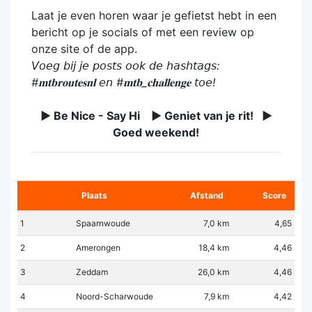
Laat je even horen waar je gefietst hebt in een
bericht op je socials of met een review op
onze site of de app.
𝘝𝘰𝘦𝘨 𝘣𝘪𝘫 𝘫𝘦 𝘱𝘰𝘴𝘵𝘴 𝘰𝘰𝘬 𝘥𝘦 𝘩𝘢𝘴𝘩𝘵𝘢𝘨𝘴:
#𝐦𝐭𝐛𝐫𝐨𝐮𝐭𝐞𝐬𝐧𝐥 𝘦𝘯 #𝐦𝐭𝐛_𝐜𝐡𝐚𝐥𝐥𝐞𝐧𝐠𝐞 𝘵𝘰𝘦!
► Be Nice - Say Hi ► Geniet van je rit! ►
Goed weekend!
Plaats
Afstand
Score
1
Spaarnwoude
7,0 km
4,65
2
Amerongen
18,4 km
4,46
3
Zeddam
26,0 km
4,46
4
Noord-Scharwoude
7,9 km
4,42