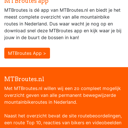
MTBroutes app
MTBroutes is dé app van MTBroutes.nl en biedt je het
meest complete overzicht van alle mountainbike
routes in Nederland. Dus waar wacht je nog op en
download snel deze MTBroutes app en kijk waar je bij
jouw in de buurt de bossen in kan!
MTBroutes App >
MTBroutes.nl
Met MTBroutes.nl willen wij een zo compleet mogelijk
overzicht geven van alle permanent bewegwijzerde
mountainbikeroutes in Nederland.
Naast het overzicht bevat de site routebeoordelingen,
een route Top 10, reacties van bikers en videobeelden