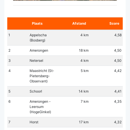
Plaats
Afstand
Score
1
Appelscha
4 km
4,58
(Bosberg)
2
Amerongen
18 km
4,50
3
Netersel
4 km
4,50
4
Maastricht (St-
5 km
4,42
Pietersberg-
Observant)
5
Schoorl
14 km
4,41
6
Amerongen -
7 km
4,35
Leersum
(HogeGinkel)
7
Horst
17 km
4,32