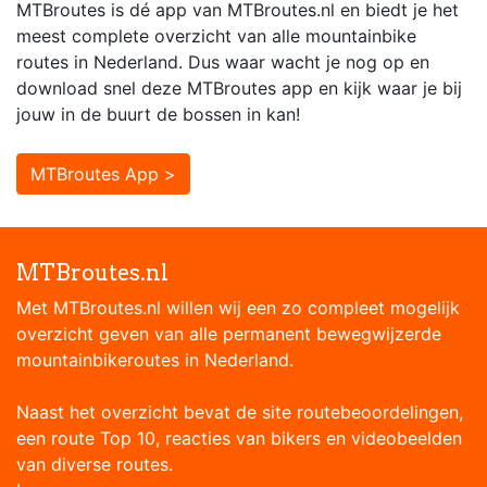
MTBroutes is dé app van MTBroutes.nl en biedt je het
meest complete overzicht van alle mountainbike
routes in Nederland. Dus waar wacht je nog op en
download snel deze MTBroutes app en kijk waar je bij
jouw in de buurt de bossen in kan!
MTBroutes App >
MTBroutes.nl
Met MTBroutes.nl willen wij een zo compleet mogelijk
overzicht geven van alle permanent bewegwijzerde
mountainbikeroutes in Nederland.
Naast het overzicht bevat de site routebeoordelingen,
een route Top 10, reacties van bikers en videobeelden
van diverse routes.