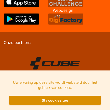
Webdesign
Onze partners:
Uw ervaring op deze site wordt verbeterd door het
gebruik van cookies.
Sta cookies toe