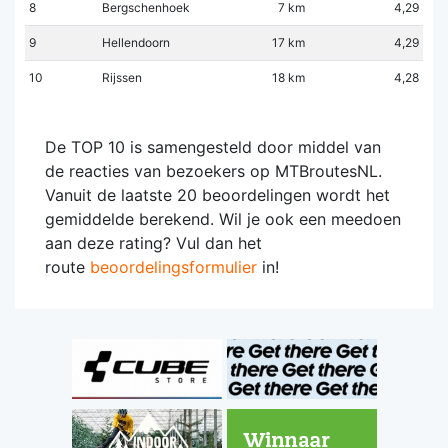
8
Bergschenhoek
7 km
4,29
9
Hellendoorn
17 km
4,29
10
Rijssen
18 km
4,28
De TOP 10 is samengesteld door middel van
de reacties van bezoekers op MTBroutesNL.
Vanuit de laatste 20 beoordelingen wordt het
gemiddelde berekend. Wil je ook een meedoen
aan deze rating? Vul dan het
route
beoordelingsformulier
in!