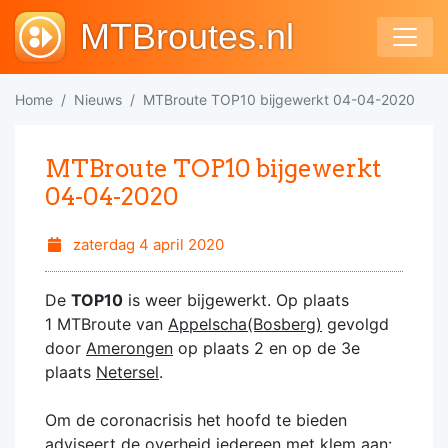
MTBroutes.nl
Home
Nieuws
MTBroute TOP10 bijgewerkt 04-04-2020
MTBroute TOP10 bijgewerkt
04-04-2020
zaterdag 4 april 2020
De
TOP10
is weer bijgewerkt. Op plaats
1 MTBroute van
Appelscha(Bosberg)
gevolgd
door
Amerongen
op plaats 2 en op de 3e
plaats
Netersel
.
Om de coronacrisis het hoofd te bieden
adviseert de overheid iedereen met klem aan: