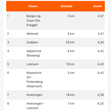
Plaats
Afstand
Score
1
Bergen op
5 km
4,57
Zoom (De
Kragge)
2
Netersel
4 km
4,51
3
Zeddam
25 km
4,45
4
Appelscha
4 km
4,42
(Bosberg)
5
Leersum
19 km
4,42
6
Maastricht
5 km
4,42
(St-
Pietersberg-
Observant)
7
Amerongen
18 km
4,38
8
Amerongen -
7 km
4,33
Leersum