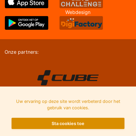
Webdesign
Onze partners:
Uw ervaring op deze site wordt verbeterd door het
gebruik van cookies.
Sta cookies toe