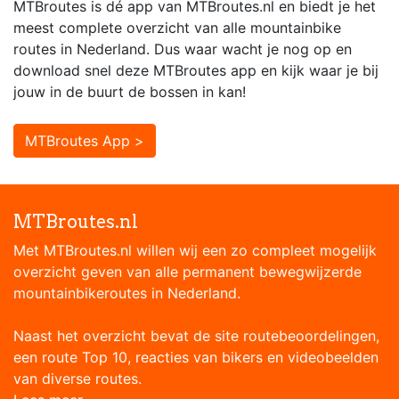
MTBroutes is dé app van MTBroutes.nl en biedt je het
meest complete overzicht van alle mountainbike
routes in Nederland. Dus waar wacht je nog op en
download snel deze MTBroutes app en kijk waar je bij
jouw in de buurt de bossen in kan!
MTBroutes App >
MTBroutes.nl
Met MTBroutes.nl willen wij een zo compleet mogelijk
overzicht geven van alle permanent bewegwijzerde
mountainbikeroutes in Nederland.
Naast het overzicht bevat de site routebeoordelingen,
een route Top 10, reacties van bikers en videobeelden
van diverse routes.