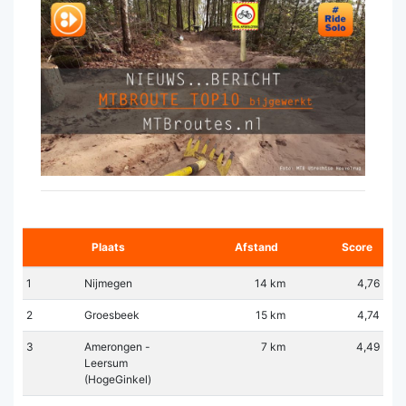
Plaats
Afstand
Score
1
Nijmegen
14 km
4,76
2
Groesbeek
15 km
4,74
3
Amerongen -
7 km
4,49
Leersum
(HogeGinkel)