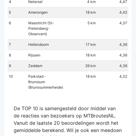
4
Netersel
4 km
4,47
5
Amerongen
18 km
4,42
6
Maastricht (St-
5 km
4,37
Pietersberg-
Observant)
7
Hellendoorn
17 km
4,36
8
Rijssen
18 km
4,36
9
Zeddam
26 km
4,36
10
Parkstad -
18 km
4,32
Brunssum
(Brunssummerheide)
De TOP 10 is samengesteld door middel van
de reacties van bezoekers op MTBroutesNL.
Vanuit de laatste 20 beoordelingen wordt het
gemiddelde berekend. Wil je ook een meedoen