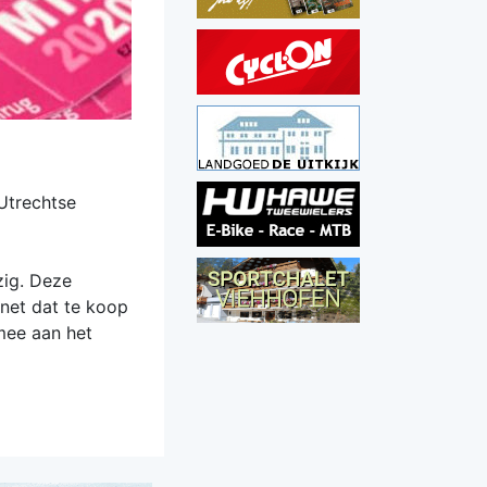
Utrechtse
zig. Deze
gnet dat te koop
 mee aan het