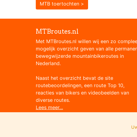
MTB toertochten >
MTBroutes.nl
Met MTBroutes.nl willen wij een zo comple
mogelijk overzicht geven van alle permane
bewegwijzerde mountainbikeroutes in
Nederland.
Naast het overzicht bevat de site
routebeoordelingen, een route Top 10,
reacties van bikers en videobeelden van
diverse routes.
Lees meer...
Uw