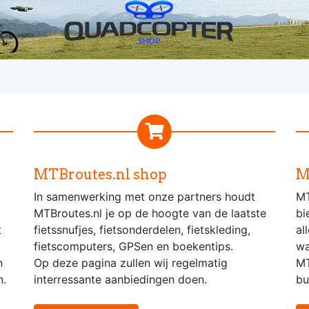
MTBroutes.nl shop
M
In samenwerking met onze partners houdt
MT
MTBroutes.nl je op de hoogte van de laatste
bi
t
fietssnufjes, fietsonderdelen, fietskleding,
al
fietscomputers, GPSen en boekentips.
wa
n
Op deze pagina zullen wij regelmatig
MT
n.
interressante aanbiedingen doen.
bu