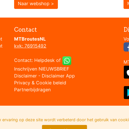
Naar webshop >
Contact
D
et
MTBroutesNL
nt
kvk: 76915492
Contact:
Helpdesk
of
M
Inschrijven NIEUWSBRIEF
Disclaimer
-
Disclaimer App
Privacy & Cookie beleid
Partnerbijdragen
 ervaring op deze site wordt verbeterd door het gebruik van cooki