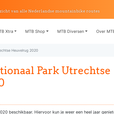
zicht van alle Nederlandse mountainbike routes
B Xtra
MTB Shop
MTB Diversen
Over MTB
rechtse Heuvelrug 2020
ionaal Park Utrechtse
0
20 beschikbaar. Hiervoor kun je weer een heel jaar genie