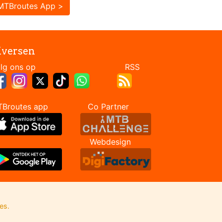
MTBroutes App >
iversen
Volg ons op RSS
TBroutes app Co Partner
Webdesign
es.