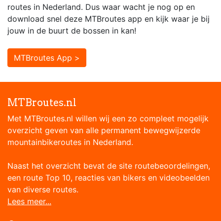
routes in Nederland. Dus waar wacht je nog op en
download snel deze MTBroutes app en kijk waar je bij
jouw in de buurt de bossen in kan!
MTBroutes App >
MTBroutes.nl
Met MTBroutes.nl willen wij een zo compleet mogelijk
overzicht geven van alle permanent bewegwijzerde
mountainbikeroutes in Nederland.
Naast het overzicht bevat de site routebeoordelingen,
een route Top 10, reacties van bikers en videobeelden
van diverse routes.
Lees meer...