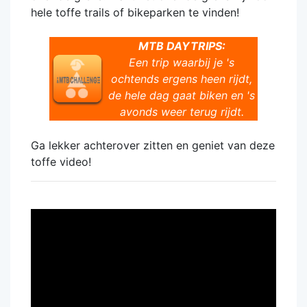
hele toffe trails of bikeparken te vinden!
MTB DAYTRIPS:
Een trip waarbij je 's
ochtends ergens heen rijdt,
de hele dag gaat biken en 's
avonds weer terug rijdt.
Ga lekker achterover zitten en geniet van deze
toffe video!