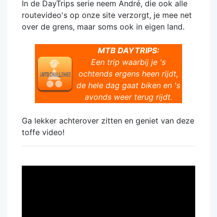
In de DayTrips serie neem André, die ook alle
routevideo's op onze site verzorgt, je mee net
over de grens, maar soms ook in eigen land.
MTB DAYTRIPS:
Een trip waarbij je 's
ochtends ergens heen rijdt,
de hele dag gaat biken en 's
avonds weer terug rijdt.
Ga lekker achterover zitten en geniet van deze
toffe video!