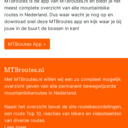
MTBroutes is dé app van MTBroutes.nl en biedt je het
meest complete overzicht van alle mountainbike
routes in Nederland. Dus waar wacht je nog op en
download snel deze MTBroutes app en kijk waar je bij
jouw in de buurt de bossen in kan!
MTBroutes App >
MTBroutes.nl
Met MTBroutes.nl willen wij een zo compleet mogelijk
overzicht geven van alle permanent bewegwijzerde
mountainbikeroutes in Nederland.
Naast het overzicht bevat de site routebeoordelingen,
een route Top 10, reacties van bikers en videobeelden
van diverse routes.
Lees meer...