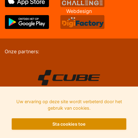
Webdesign
Onze partners:
Uw ervaring op deze site wordt verbeterd door het
gebruik van cookies.
Sta cookies toe