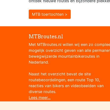
ontdek nieuwe routes en bijzondere plekke
MTB toertochten >
MTBroutes.nl
Met MTBroutes.nl willen wij een zo comple
mogelijk overzicht geven van alle permane
bewegwijzerde mountainbikeroutes in
Nederland.
Naast het overzicht bevat de site
routebeoordelingen, een route Top 10,
reacties van bikers en videobeelden van
diverse routes.
Lees meer...