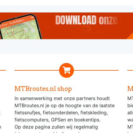
MTBroutes.nl shop
M
In samenwerking met onze partners houdt
MT
MTBroutes.nl je op de hoogte van de laatste
bi
t
fietssnufjes, fietsonderdelen, fietskleding,
al
fietscomputers, GPSen en boekentips.
wa
n
Op deze pagina zullen wij regelmatig
MT