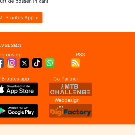
urt de bossen in kan!
MTBroutes App >
iversen
Volg ons op RSS
TBroutes app Co Partner
Webdesign