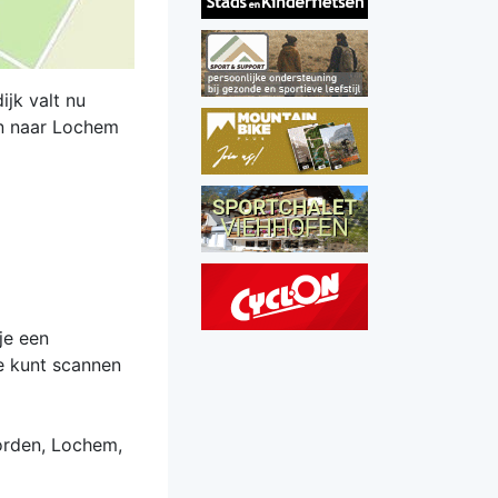
ijk valt nu
n naar Lochem
je een
je kunt scannen
orden, Lochem,