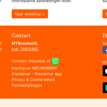
n.
interressante aanbiedingen doen.
bu
Naar webshop >
Contact
D
et
MTBroutesNL
nt
kvk: 76915492
Contact:
Helpdesk
of
M
Inschrijven NIEUWSBRIEF
Disclaimer
-
Disclaimer App
Privacy & Cookie beleid
Partnerbijdragen