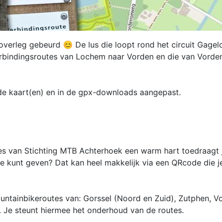
verleg gebeurd 😊 De lus die loopt rond het circuit Gageld
bindingsroutes van Lochem naar Vorden en die van Vorde
 de kaart(en) en in de gpx-downloads aangepast.
tes van Stichting MTB Achterhoek een warm hart toedraagt 
atie kunt geven? Dat kan heel makkelijk via een QRcode die 
untainbikeroutes van: Gorssel (Noord en Zuid), Zutphen, V
. Je steunt hiermee het onderhoud van de routes.