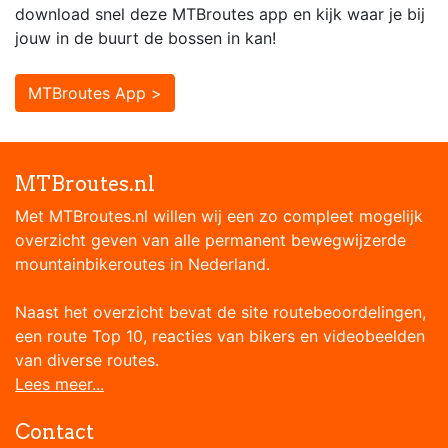
download snel deze MTBroutes app en kijk waar je bij
jouw in de buurt de bossen in kan!
MTBroutes App >
MTBroutes.nl
Met MTBroutes.nl willen wij een zo compleet mogelijk
overzicht geven van alle permanent bewegwijzerde
mountainbikeroutes in Nederland.
Naast het overzicht bevat de site routebeoordelingen,
een route Top 10, reacties van bikers en videobeelden
van diverse routes.
Lees meer...
Contact