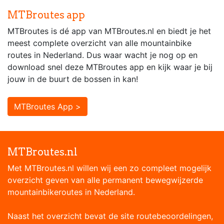
MTBroutes app
MTBroutes is dé app van MTBroutes.nl en biedt je het
meest complete overzicht van alle mountainbike
routes in Nederland. Dus waar wacht je nog op en
download snel deze MTBroutes app en kijk waar je bij
jouw in de buurt de bossen in kan!
MTBroutes App >
MTBroutes.nl
Met MTBroutes.nl willen wij een zo compleet mogelijk
overzicht geven van alle permanent bewegwijzerde
mountainbikeroutes in Nederland.
Naast het overzicht bevat de site routebeoordelingen,