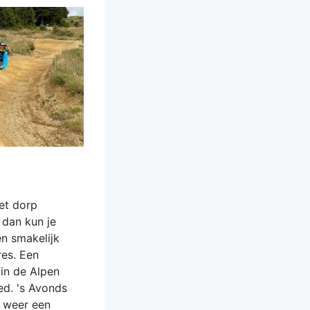
het dorp
 dan kun je
n smakelijk
res. Een
 in de Alpen
ed. 's Avonds
r weer een