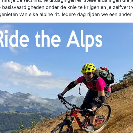
ar mis je de technische uitdagingen en steile afdalingen die 
basisvaardigheden onder de knie te krijgen en je zelfvert
genieten van elke alpine rit. Iedere dag rijden we een ande