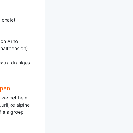
 chalet
ach Arno
 halfpension)
extra drankjes
lpen
 we het hele
urlijke alpine
f als groep