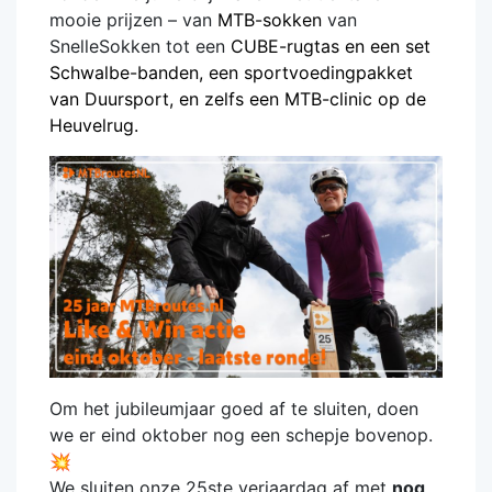
mooie prijzen – van
MTB-sokken
van
SnelleSokken tot een
CUBE-rugtas
en een set
Schwalbe-banden
, een
sportvoedingpakket
van Duursport, en zelfs een
MTB-clinic
op de
Heuvelrug.
Om het jubileumjaar goed af te sluiten, doen
we er eind oktober nog een schepje bovenop.
💥
We sluiten onze 25ste verjaardag af met
nog