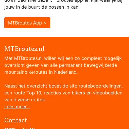
download snel deze MTBroutes app en kijk waar je bij
jouw in de buurt de bossen in kan!
MTBroutes App >
MTBroutes.nl
Met MTBroutes.nl willen wij een zo compleet mogelijk
overzicht geven van alle permanent bewegwijzerde
mountainbikeroutes in Nederland.
Naast het overzicht bevat de site routebeoordelingen,
een route Top 10, reacties van bikers en videobeelden
van diverse routes.
Lees meer...
Contact