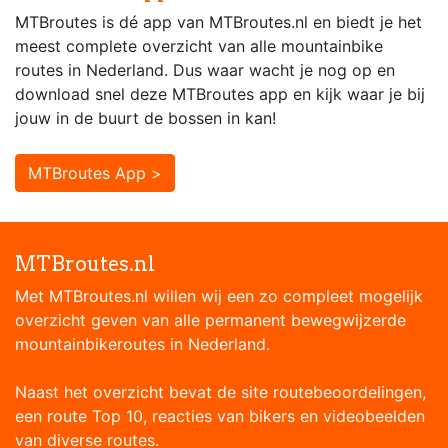
MTBroutes is dé app van MTBroutes.nl en biedt je het
meest complete overzicht van alle mountainbike
routes in Nederland. Dus waar wacht je nog op en
download snel deze MTBroutes app en kijk waar je bij
jouw in de buurt de bossen in kan!
MTBroutes App >
MTBroutes.nl
Met MTBroutes.nl willen wij een zo compleet mogelijk
overzicht geven van alle permanent bewegwijzerde
mountainbikeroutes in Nederland.
Naast het overzicht bevat de site routebeoordelingen,
een route Top 10, reacties van bikers en videobeelden
van diverse routes.