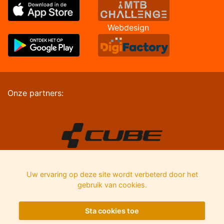
Webdesign
Onze partners:
Uw ervaring op deze site wordt verbeterd door het
gebruik van cookies.
Sta cookies toe