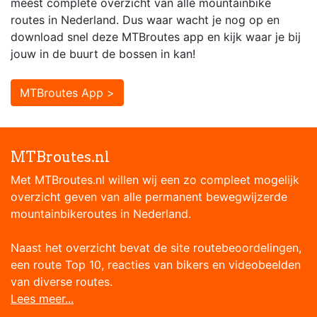
meest complete overzicht van alle mountainbike
routes in Nederland. Dus waar wacht je nog op en
download snel deze MTBroutes app en kijk waar je bij
jouw in de buurt de bossen in kan!
MTBroutes App >
MTBroutes.nl
Met MTBroutes.nl willen wij een zo compleet mogelijk
overzicht geven van alle permanent bewegwijzerde
mountainbikeroutes in Nederland.
Naast het overzicht bevat de site routebeoordelingen,
een route Top 10, reacties van bikers en videobeelden
van diverse routes.
Lees meer...