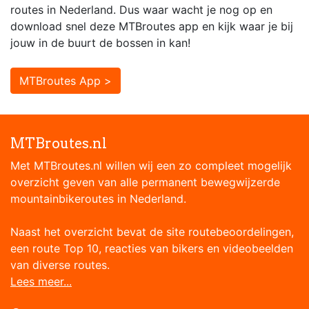
routes in Nederland. Dus waar wacht je nog op en
download snel deze MTBroutes app en kijk waar je bij
jouw in de buurt de bossen in kan!
MTBroutes App >
MTBroutes.nl
Met MTBroutes.nl willen wij een zo compleet mogelijk
overzicht geven van alle permanent bewegwijzerde
mountainbikeroutes in Nederland.
Naast het overzicht bevat de site routebeoordelingen,
een route Top 10, reacties van bikers en videobeelden
van diverse routes.
Lees meer...