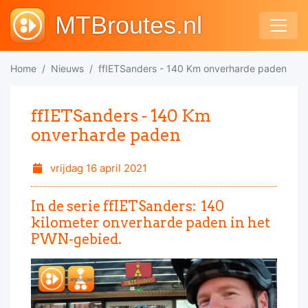
MTBroutes.nl
Home
Nieuws
ffIETSanders - 140 Km onverharde paden
ffIETSanders - 140 Km
onverharde paden
vrijdag 16 april 2021
In de serie ffIETSanders: 140
kilometer onverharde paden in het
PWN-gebied.