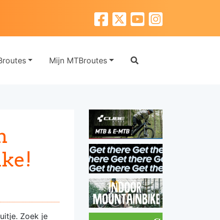
routes
Mijn MTBroutes
m
ke!
itje. Zoek je