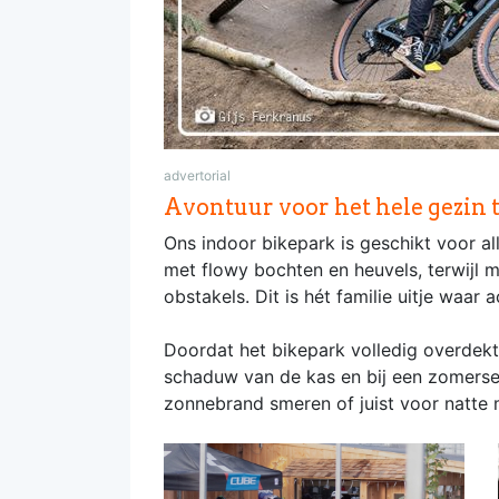
advertorial
Avontuur voor het hele gezin ti
Ons indoor bikepark is geschikt voor all
met flowy bochten en heuvels, terwijl m
obstakels. Dit is hét familie uitje waar
Doordat het bikepark volledig overdekt i
schaduw van de kas en bij een zomerse
zonnebrand smeren of juist voor natte m