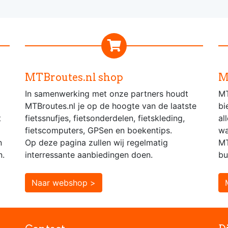
MTBroutes.nl shop
M
In samenwerking met onze partners houdt
MT
MTBroutes.nl je op de hoogte van de laatste
bi
t
fietssnufjes, fietsonderdelen, fietskleding,
al
fietscomputers, GPSen en boekentips.
wa
n
Op deze pagina zullen wij regelmatig
MT
n.
interressante aanbiedingen doen.
bu
Naar webshop >