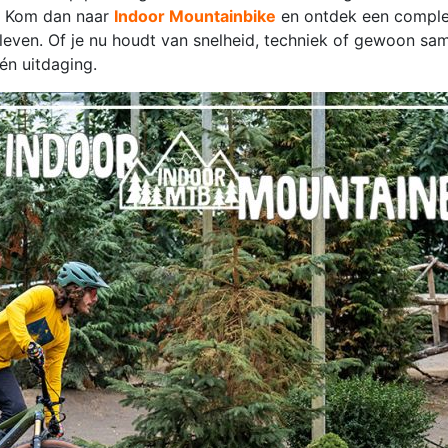
d? Kom dan naar
Indoor Mountainbike
en ontdek een comple
 leven. Of je nu houdt van snelheid, techniek of gewoon sam
 én uitdaging.