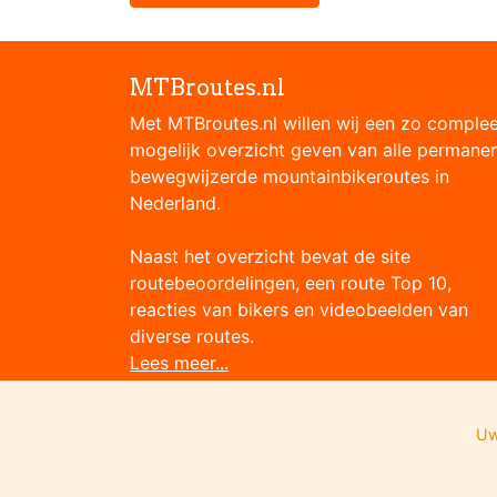
MTBroutes.nl
Met MTBroutes.nl willen wij een zo comple
mogelijk overzicht geven van alle permane
bewegwijzerde mountainbikeroutes in
Nederland.
Naast het overzicht bevat de site
routebeoordelingen, een route Top 10,
reacties van bikers en videobeelden van
diverse routes.
Lees meer...
Uw
Onze partners: