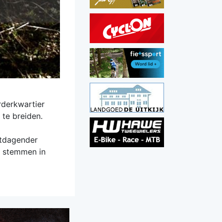
derkwartier
 te breiden.
itdagender
K stemmen in