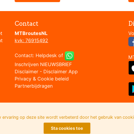
Contact
D
et
MTBroutesNL
nt
kvk: 76915492
Contact:
Helpdesk
of
M
Inschrijven NIEUWSBRIEF
Disclaimer
-
Disclaimer App
Privacy & Cookie beleid
Partnerbijdragen
 ervaring op deze site wordt verbeterd door het gebruik van cooki
Sta cookies toe