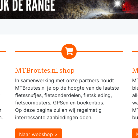
MTBroutes.nl shop
M
In samenwerking met onze partners houdt
MT
MTBroutes.nl je op de hoogte van de laatste
bi
t
fietssnufjes, fietsonderdelen, fietskleding,
al
fietscomputers, GPSen en boekentips.
wa
n
Op deze pagina zullen wij regelmatig
MT
n.
interressante aanbiedingen doen.
bu
Naar webshop >