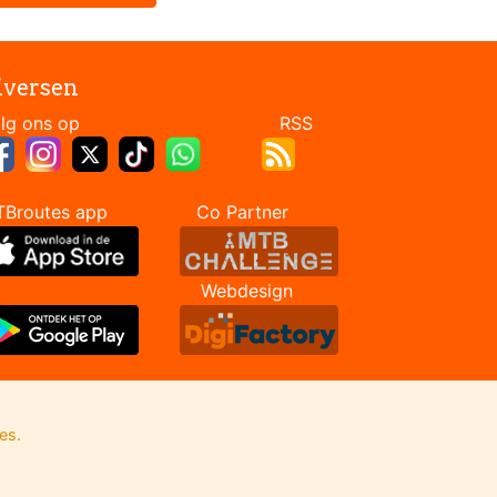
iversen
Volg ons op RSS
TBroutes app Co Partner
Webdesign
es.