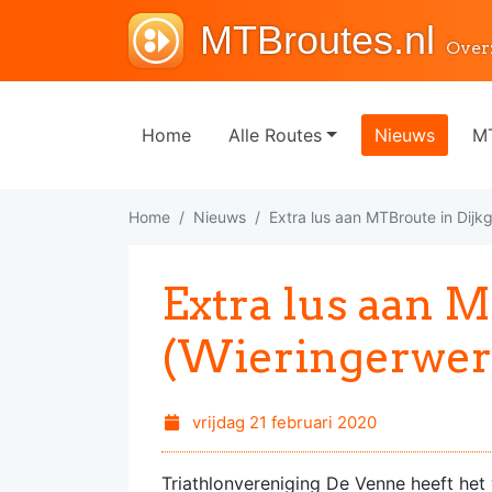
MTBroutes.nl
Over
Home
Alle Routes
Nieuws
MT
Home
Nieuws
Extra lus aan MTBroute in Dijk
Extra lus aan 
(Wieringerwer
vrijdag 21 februari 2020
Triathlonvereniging De Venne heeft he