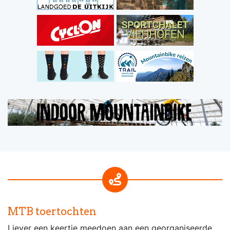
MTB toertochten
Liever een keertje meedoen aan een georganiseerde