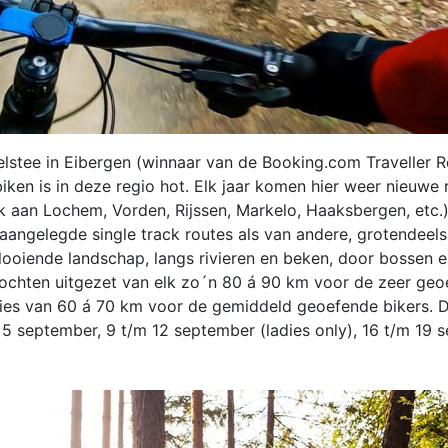
elstee in Eibergen (winnaar van de Booking.com Traveller
biken is in deze regio hot. Elk jaar komen hier weer nieuwe r
 aan Lochem, Vorden, Rijssen, Markelo, Haaksbergen, etc.)
angelegde single track routes als van andere, grotendeels
looiende landschap, langs rivieren en beken, door bossen e
 tochten uitgezet van elk zo´n 80 á 90 km voor de zeer ge
sies van 60 á 70 km voor de gemiddeld geoefende bikers. Di
 5 september, 9 t/m 12 september (ladies only), 16 t/m 19