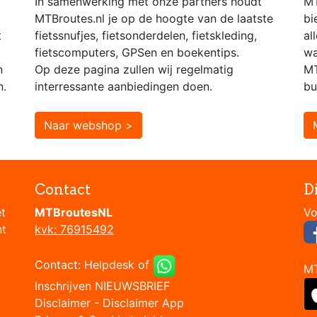
In samenwerking met onze partners houdt
MT
MTBroutes.nl je op de hoogte van de laatste
bi
t
fietssnufjes, fietsonderdelen, fietskleding,
al
fietscomputers, GPSen en boekentips.
wa
n
Op deze pagina zullen wij regelmatig
MT
n.
interressante aanbiedingen doen.
bu
Naar webshop >
Contact
D
et
MTBroutesNL
nt
kvk: 76915492
Contact:
Helpdesk
of
M
Inschrijven NIEUWSBRIEF
Disclaimer
-
Disclaimer App