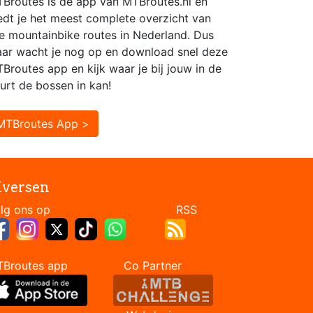
Broutes is dé app van MTBroutes.nl en
edt je het meest complete overzicht van
le mountainbike routes in Nederland. Dus
ar wacht je nog op en download snel deze
Broutes app en kijk waar je bij jouw in de
urt de bossen in kan!
MTBroutes App >
iversen
Volg ons op RSS
TBroutes app Co Partner