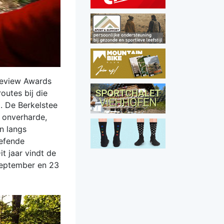
 Review Awards
outes bij die
. De Berkelstee
 onverharde,
n langs
oefende
t jaar vindt de
 september en 23