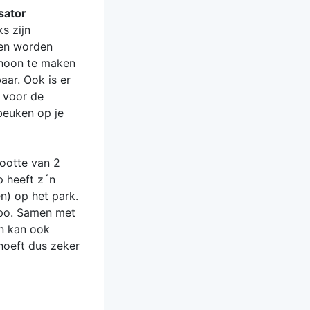
sator
ks zijn
nen worden
choon te maken
aar. Ook is er
n voor de
‘beuken op je
ootte van 2
p heeft z´n
n) op het park.
mpo. Samen met
en kan ook
hoeft dus zeker