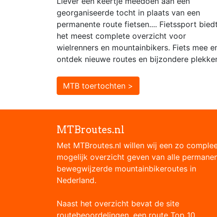
Liever een keertje meedoen aan een
georganiseerde tocht in plaats van een
permanente route fietsen.... Fietssport bied
het meest complete overzicht voor
wielrenners en mountainbikers. Fiets mee e
ontdek nieuwe routes en bijzondere plekke
MTB toertochten >
MTBroutes.nl
Met MTBroutes.nl willen wij een zo comple
mogelijk overzicht geven van alle permane
bewegwijzerde mountainbikeroutes in
Nederland.
Naast het overzicht bevat de site
routebeoordelingen, een route Top 10,