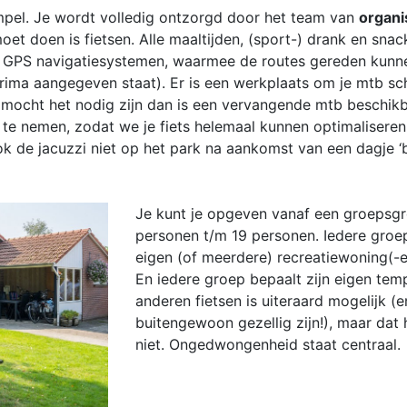
impel. Je wordt volledig ontzorgd door het team van
organi
moet doen is fietsen. Alle maaltijden, (sport-) drank en snac
de GPS navigatiesystemen, waarmee de routes gereden kun
prima aangegeven staat). Er is een werkplaats om je mtb s
n mocht het nodig zijn dan is een vervangende mtb beschikb
f te nemen, zodat we je fiets helemaal kunnen optimalisere
ook de jacuzzi niet op het park na aankomst van een dagje 
Je kunt je opgeven vanaf een groepsgr
personen t/m 19 personen. Iedere groe
eigen (of meerdere) recreatiewoning(-e
En iedere groep bepaalt zijn eigen te
anderen fietsen is uiteraard mogelijk (
buitengewoon gezellig zijn!), maar dat 
niet. Ongedwongenheid staat centraal.