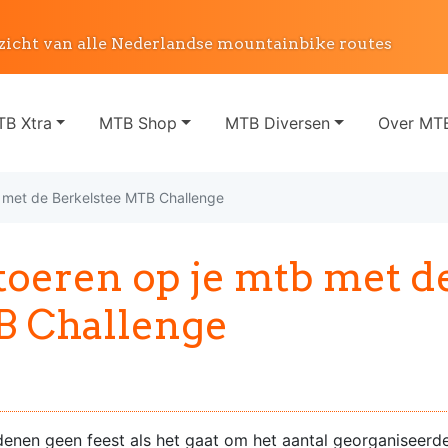
zicht van alle Nederlandse mountainbike routes
B Xtra
MTB Shop
MTB Diversen
Over MTB
tb met de Berkelstee MTB Challenge
toeren op je mtb met d
B Challenge
enen geen feest als het gaat om het aantal georganiseerde