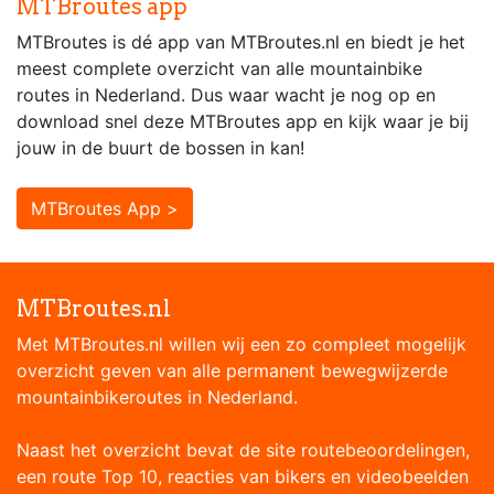
MTBroutes app
MTBroutes is dé app van MTBroutes.nl en biedt je het
meest complete overzicht van alle mountainbike
routes in Nederland. Dus waar wacht je nog op en
download snel deze MTBroutes app en kijk waar je bij
jouw in de buurt de bossen in kan!
MTBroutes App >
MTBroutes.nl
Met MTBroutes.nl willen wij een zo compleet mogelijk
overzicht geven van alle permanent bewegwijzerde
mountainbikeroutes in Nederland.
Naast het overzicht bevat de site routebeoordelingen,
een route Top 10, reacties van bikers en videobeelden