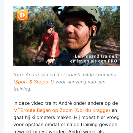
foto: André samen met coach Jeltle Loomans
(
Sport & Support
) voor aanvang van een
training.
In deze video traint André onder andere op de
MTBroute Begen op Zoom (Col du Kragge)
en
gaat hij kilometers maken. Hij moest hier vroeg
voor opstaan omdat er na de training gewoon
gewerkt moest worden. André werkt als