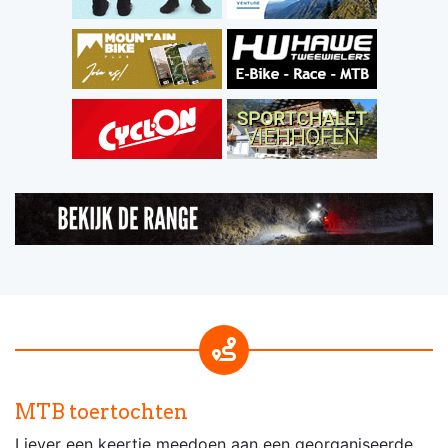
MTB toertochten
Liever een keertje meedoen aan een georganiseerde