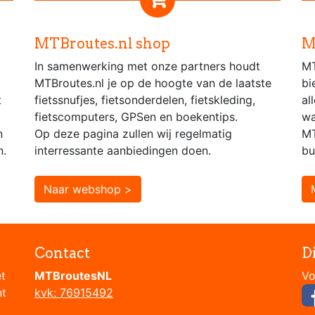
MTBroutes.nl shop
M
In samenwerking met onze partners houdt
MT
MTBroutes.nl je op de hoogte van de laatste
bi
t
fietssnufjes, fietsonderdelen, fietskleding,
al
fietscomputers, GPSen en boekentips.
wa
n
Op deze pagina zullen wij regelmatig
MT
n.
interressante aanbiedingen doen.
bu
Naar webshop >
Contact
D
et
MTBroutesNL
nt
kvk: 76915492