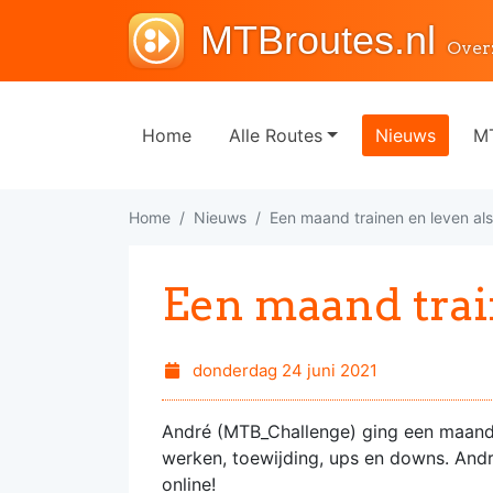
MTBroutes.nl
Over
Home
Alle Routes
Nieuws
MT
Home
Nieuws
Een maand trainen en leven al
Een maand trai
donderdag 24 juni 2021
André (MTB_Challenge) ging een maand 
werken, toewijding, ups en downs. André
online!