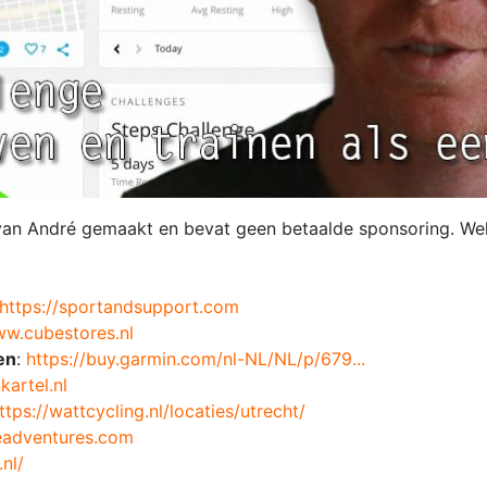
f van André gemaakt en bevat geen betaalde sponsoring. Wel
https://sportandsupport.com
ww.cubestores.nl
ken
:
https://buy.garmin.com/nl-NL/NL/p/679...
nkartel.nl
ttps://wattcycling.nl/locaties/utrecht/
eadventures.com
.nl/