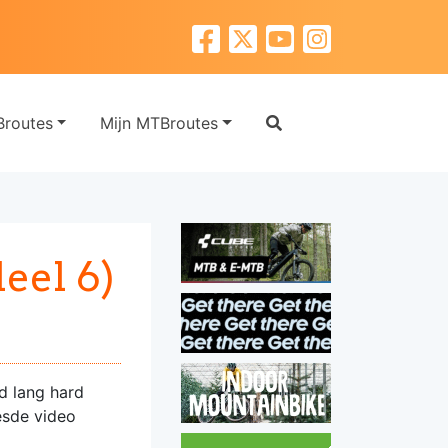
routes
Mijn MTBroutes
eel 6)
d lang hard
zesde video