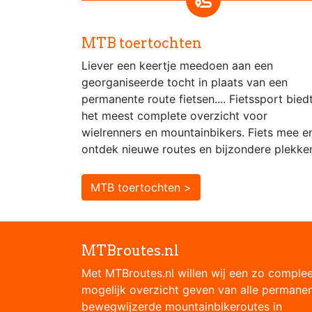
MTB toertochten
Liever een keertje meedoen aan een
georganiseerde tocht in plaats van een
permanente route fietsen.... Fietssport bied
het meest complete overzicht voor
wielrenners en mountainbikers. Fiets mee e
ontdek nieuwe routes en bijzondere plekke
MTB toertochten >
MTBroutes.nl
Met MTBroutes.nl willen wij een zo comple
mogelijk overzicht geven van alle permane
bewegwijzerde mountainbikeroutes in