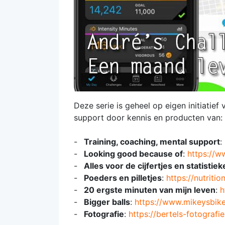
Deze serie is geheel op eigen initiatie
support door kennis en producten van:
Training, coaching, mental support
:
Looking good because of
:
https://w
Alles voor de cijfertjes en statistie
Poeders en pilletjes
:
https://nutritio
20 ergste minuten van mijn leven
:
h
Bigger balls
:
https://www.mikeysbik
Fotografie
:
https://bertels-fotografie