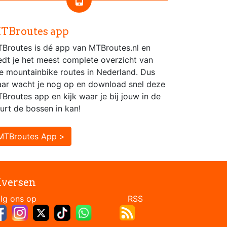
TBroutes app
Broutes is dé app van MTBroutes.nl en
edt je het meest complete overzicht van
le mountainbike routes in Nederland. Dus
ar wacht je nog op en download snel deze
Broutes app en kijk waar je bij jouw in de
urt de bossen in kan!
MTBroutes App >
iversen
Volg ons op RSS