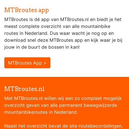
MTBroutes app
MTBroutes is dé app van MTBroutes.nl en biedt je het
meest complete overzicht van alle mountainbike
routes in Nederland. Dus waar wacht je nog op en
download snel deze MTBroutes app en kijk waar je bij
jouw in de buurt de bossen in kan!
MTBroutes App >
MTBroutes.nl
Met MTBroutes.nl willen wij een zo compleet mogelijk
overzicht geven van alle permanent bewegwijzerde
mountainbikeroutes in Nederland.
Naast het overzicht bevat de site routebeoordelingen,