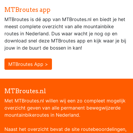
MTBroutes app
MTBroutes is dé app van MTBroutes.nl en biedt je het
meest complete overzicht van alle mountainbike
routes in Nederland. Dus waar wacht je nog op en
download snel deze MTBroutes app en kijk waar je bij
jouw in de buurt de bossen in kan!
MTBroutes App >
MTBroutes.nl
Met MTBroutes.nl willen wij een zo compleet mogelijk
overzicht geven van alle permanent bewegwijzerde
mountainbikeroutes in Nederland.
Naast het overzicht bevat de site routebeoordelingen,