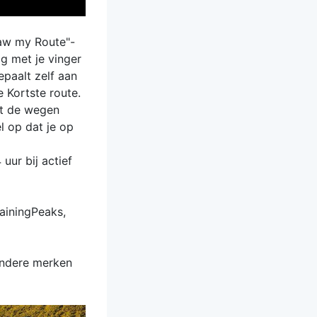
raw my Route"-
ig met je vinger
epaalt zelf aan
 Kortste route.
ot de wegen
l op dat je op
uur bij actief
rainingPeaks,
andere merken