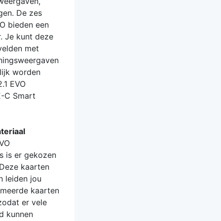
sweergaven,
gen. De zes
VO bieden een
r. Je kunt deze
avelden met
ainingsweergaven
lijk worden
2.1 EVO
E-C Smart
teriaal
EVO
rs is er gekozen
 Deze kaarten
 leiden jou
rimeerde kaarten
odat er vele
rd kunnen