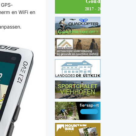
e GPS-
herm en WiFi en
aanpassen.