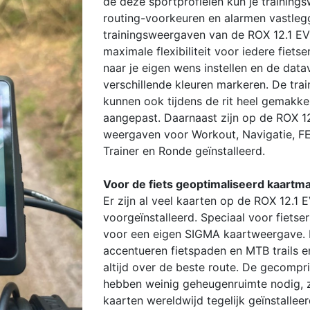
de deze sportprofielen kun je training
routing-voorkeuren en alarmen vastleg
trainingsweergaven van de ROX 12.1 E
maximale flexibiliteit voor iedere fietse
naar je eigen wens instellen en de dat
verschillende kleuren markeren. De tr
kunnen ook tijdens de rit heel gemakke
aangepast. Daarnaast zijn op de ROX 1
weergaven voor Workout, Navigatie, F
Trainer en Ronde geïnstalleerd.
Voor de fiets geoptimaliseerd kaartma
Er zijn al veel kaarten op de ROX 12.1 
voorgeïnstalleerd. Speciaal voor fietse
voor een eigen SIGMA kaartweergave.
accentueren fietspaden en MTB trails en
altijd over de beste route. De gecomp
hebben weinig geheugenruimte nodig, z
kaarten wereldwijd tegelijk geïnstallee