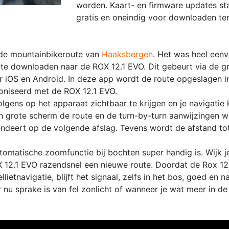
worden. Kaart- en firmware updates sta
gratis en oneindig voor downloaden ter
 de mountainbikeroute van
Haaksbergen
. Het was heel een
te downloaden naar de ROX 12.1 EVO. Dit gebeurt via de g
 iOS en Android. In deze app wordt de route opgeslagen in 
oniseerd met de ROX 12.1 EVO.
lgens op het apparaat zichtbaar te krijgen en je navigatie
ch grote scherm de route en de turn-by-turn aanwijzingen 
endeert op de volgende afslag. Tevens wordt de afstand to
utomatische zoomfunctie bij bochten super handig is. Wijk j
X 12.1 EVO razendsnel een nieuwe route. Doordat de Rox 12
etnavigatie, blijft het signaal, zelfs in het bos, goed en 
r nu sprake is van fel zonlicht of wanneer je wat meer in de