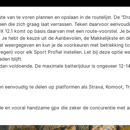
te van te voren plannen en opslaan in de routelijst. De "D
reen die zich graag laat verrassen. Teken daarvoor eenvoud
OX 12.1 komt op basis daarvan met een route-voorstel. Je b
 Je hebt de keuze uit de Aanbevolen, de Makkelijkste en de
el weergegeven en kun je de voorkeuren met betrekking t
en) voor elk Sport Profiel instellen. Let bij deze optie we
den blijft
.
dan voldoende. De maximale batterijduur is ongeveer 12-14 
l en eenvoudig te delen op platformen als Strava, Komoot, T
eide en vooral handzame gpx die zeker de concurentie met 