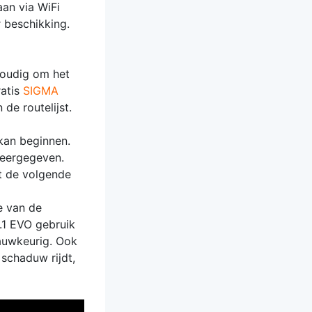
an via WiFi
 beschikking.
voudig om het
ratis
SIGMA
de routelijst.
 kan beginnen.
weergegeven.
t de volgende
e van de
.1 EVO gebruik
nauwkeurig. Ook
 schaduw rijdt,